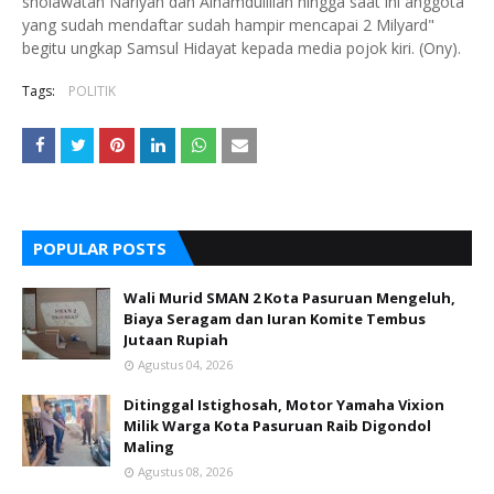
sholawatan Nariyah dan Alhamdulillah hingga saat ini anggota
yang sudah mendaftar sudah hampir mencapai 2 Milyard"
begitu ungkap Samsul Hidayat kepada media pojok kiri. (Ony).
Tags:
POLITIK
POPULAR POSTS
Wali Murid SMAN 2 Kota Pasuruan Mengeluh,
Biaya Seragam dan Iuran Komite Tembus
Jutaan Rupiah
Agustus 04, 2026
Ditinggal Istighosah, Motor Yamaha Vixion
Milik Warga Kota Pasuruan Raib Digondol
Maling
Agustus 08, 2026