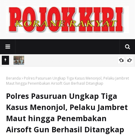
a
Ayik Suhaya Peringatkan MA: Putusan Kasasi Harus
Beranda
Berdasarkan Fakta, Jangan Sampai Timbul Dugaan Kongkalikong
Polres Pasuruan Ungkap Tiga Kasus Menonjol, Pelaku Jambret
Maut hingga Penembakan Airsoft Gun Berhasil Ditangkap
Polres Pasuruan Ungkap Tiga
Kasus Menonjol, Pelaku Jambret
Maut hingga Penembakan
Airsoft Gun Berhasil Ditangkap