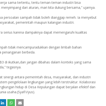
kerja sama tertentu, tentu teman-teman industri bisa
menyimpang dari aturan, mari kita dukung bersama,” ujarnya.
a persoalan sampah tidak boleh dianggap remeh. Ia menyebut
syarakat, pemerintah maupun kalangan industri.
ra serius karena dampaknya dapat memengaruhi kualitas
ampah tidak mencampuradukkan dengan limbah bahan
ta penanganan berbeda.
3 di ikutkan,dan jangan dibahas dalam konteks yang sama
a,” tegasnya.
sinergi antara pemerintah desa, masyarakat, dan industri
em pengelolaan lingkungan yang lebih terstruktur. Kolaborasi
lingkungan hidup di Desa Kepulungan dapat berjalan efektif dan
a usaha.(Syafi'i/yus).