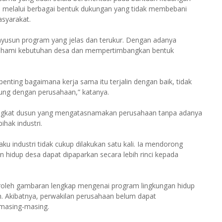
an melalui berbagai bentuk dukungan yang tidak membebani
syarakat.
nyusun program yang jelas dan terukur. Dengan adanya
ahami kebutuhan desa dan mempertimbangkan bentuk
enting bagaimana kerja sama itu terjalin dengan baik, tidak
ung dengan perusahaan,” katanya.
 tingkat dusun yang mengatasnamakan perusahaan tanpa adanya
hak industri.
u industri tidak cukup dilakukan satu kali. Ia mendorong
 hidup desa dapat dipaparkan secara lebih rinci kepada
roleh gambaran lengkap mengenai program lingkungan hidup
. Akibatnya, perwakilan perusahaan belum dapat
masing-masing.