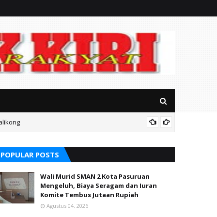
alikong
Mitos P
POPULAR POSTS
Wali Murid SMAN 2 Kota Pasuruan
Mengeluh, Biaya Seragam dan Iuran
Komite Tembus Jutaan Rupiah
Agustus 04, 2026