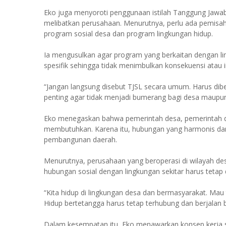
Eko juga menyoroti penggunaan istilah Tanggung Jawab
melibatkan perusahaan. Menurutnya, perlu ada pemisaha
program sosial desa dan program lingkungan hidup.
Ia mengusulkan agar program yang berkaitan dengan l
spesifik sehingga tidak menimbulkan konsekuensi atau i
“Jangan langsung disebut TJSL secara umum. Harus dibe
penting agar tidak menjadi bumerang bagi desa maupun
Eko menegaskan bahwa pemerintah desa, pemerintah dae
membutuhkan. Karena itu, hubungan yang harmonis da
pembangunan daerah.
Menurutnya, perusahaan yang beroperasi di wilayah des
hubungan sosial dengan lingkungan sekitar harus tetap 
“Kita hidup di lingkungan desa dan bermasyarakat. Mau
Hidup bertetangga harus tetap terhubung dan berjalan ba
Dalam kesempatan itu, Eko menawarkan konsep kerja s