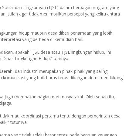
 Sosial dan Lingkungan (TJSL) dalam berbagai program yang
n istilah agar tidak menimbulkan persepsi yang keliru antara
ingkungan hidup maupun desa diberi penamaan yang lebih
nterpretasi yang berbeda di kemudian hari.
dakan, apakah TJSL desa atau TJSL lingkungan hidup. Ini
 Dinas Lingkungan Hidup,” ujarnya.
rah, dan industri merupakan pihak-pihak yang saling
n komunikasi yang baik harus terus dibangun demi mendukung
a juga merupakan bagian dari masyarakat. Oleh sebab itu,
dijaga.
 tidak mau koordinasi pertama tentu dengan pemerintah desa.
ik,” tuturnya.
ama yang tidak selalu berorientasi pada bantuan keuangan