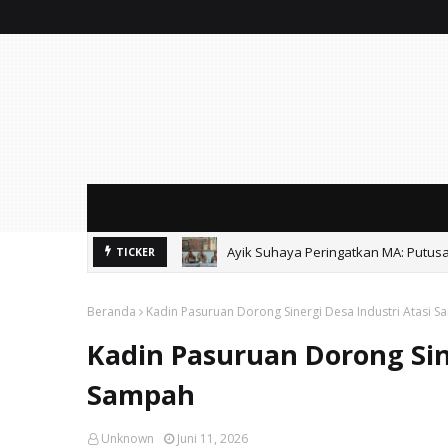
Ayik Suhaya Peringatkan MA: Putus
Soal Sound Horeg Karnaval, Muspi
TICKER
Beranda
Kadin Pasuruan Dorong Sinergi Desa Industri Atasi 
Kadin Pasuruan Dorong Sine
Sampah
Unknown
Juni 11, 2026