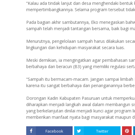
“Kalau ada tindak lanjut dan desa menghendaki bentuk 
mempertimbangkannya. Selama program tersebut tidak 
Pada bagian akhir sambutannya, Eko menegaskan bahw
sampah telah menjadi tantangan bersama, baik bagi ma
Menurutnya, pengelolaan sampah harus dilakukan seca
lingkungan dan kehidupan masyarakat secara luas.
Meski demikian, ia mengingatkan agar pembahasan s
berbahaya dan beracun (B3) yang memiliki regulasi ser
“Sampah itu bermacam-macam. Jangan sampai limbah B
karena itu sangat berbahaya dan penanganannya berbed
Dorongan Kadin Kabupaten Pasuruan untuk memperkuat 
diharapkan menjadi langkah awal dalam membangun sist
yang berkelanjutan dinilai menjadi kunci agar program 
memberikan manfaat nyata bagi masyarakat maupun duni
Facebook
Twitter