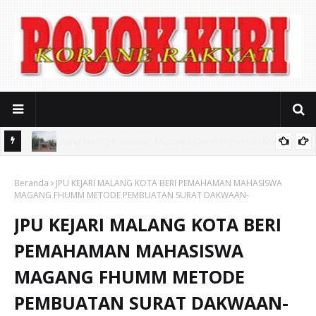
iasi
Mitos Pendidikan Gratis: SMAN 2 Kota Pasuruan Jerat Biaya
Beranda
Seragam Mahal dan Iuran Komite
JPU KEJARI MALANG KOTA BERI PEMAHAMAN MAHASISWA
MAGANG FHUMM METODE PEMBUATAN SURAT DAKWAAN-
JPU KEJARI MALANG KOTA BERI
PEMAHAMAN MAHASISWA
MAGANG FHUMM METODE
PEMBUATAN SURAT DAKWAAN-