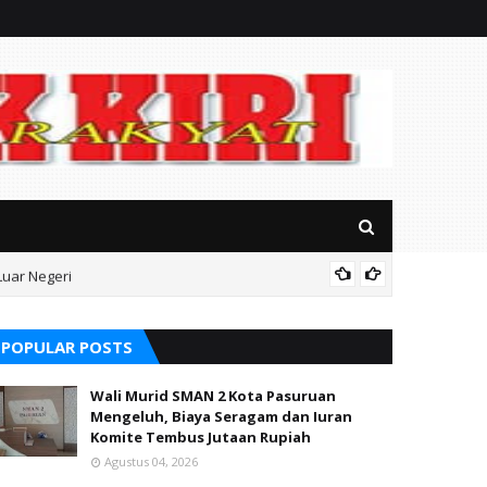
Luar Negeri
Terungk
POPULAR POSTS
Wali Murid SMAN 2 Kota Pasuruan
Mengeluh, Biaya Seragam dan Iuran
Komite Tembus Jutaan Rupiah
Agustus 04, 2026