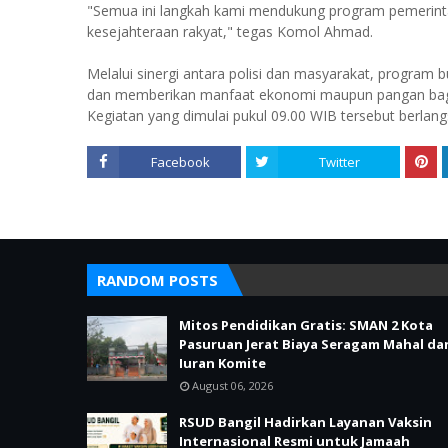
"Semua ini langkah kami mendukung program pemerin
kesejahteraan rakyat," tegas Komol Ahmad.
Melalui sinergi antara polisi dan masyarakat, program 
dan memberikan manfaat ekonomi maupun pangan ba
Kegiatan yang dimulai pukul 09.00 WIB tersebut berlang
Facebook
Twitter
RANDOM POSTS
Mitos Pendidikan Gratis: SMAN 2 Kota
Pasuruan Jerat Biaya Seragam Mahal da
Iuran Komite
August 06, 2026
RSUD Bangil Hadirkan Layanan Vaksin
Internasional Resmi untuk Jamaah