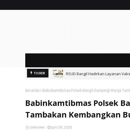
RSUD Bangil Hadirkan Layanan Vaksi
TICKER
Beranda
Babinkamtibmas Polsek Bangil Dampingi Warga Tam
Babinkamtibmas Polsek Ba
Tambakan Kembangkan Bud
Unknown
Juni 09, 2026