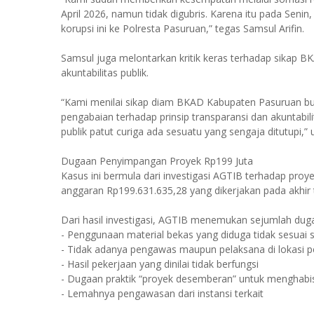
April 2026, namun tidak digubris. Karena itu pada Seni
korupsi ini ke Polresta Pasuruan,” tegas Samsul Arifin.
Samsul juga melontarkan kritik keras terhadap sikap BK
akuntabilitas publik.
“Kami menilai sikap diam BKAD Kabupaten Pasuruan bukan
pengabaian terhadap prinsip transparansi dan akuntabilit
publik patut curiga ada sesuatu yang sengaja ditutupi,” 
Dugaan Penyimpangan Proyek Rp199 Juta
Kasus ini bermula dari investigasi AGTIB terhadap pr
anggaran Rp199.631.635,28 yang dikerjakan pada akhir
Dari hasil investigasi, AGTIB menemukan sejumlah duga
- Penggunaan material bekas yang diduga tidak sesuai sp
- Tidak adanya pengawas maupun pelaksana di lokasi p
- Hasil pekerjaan yang dinilai tidak berfungsi
- Dugaan praktik “proyek desemberan” untuk menghabi
- Lemahnya pengawasan dari instansi terkait