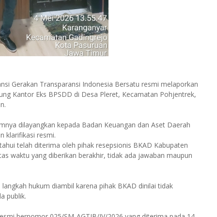
liansi Gerakan Transparansi Indonesia Bersatu resmi melaporkan
dung Kantor Eks BPSDD di Desa Pleret, Kecamatan Pohjentrek,
n.
lumnya dilayangkan kepada Badan Keuangan dan Aset Daerah
larifikasi resmi.
hui telah diterima oleh pihak resepsionis BKAD Kabupaten
tas waktu yang diberikan berakhir, tidak ada jawaban maupun
angkah hukum diambil karena pihak BKAD dinilai tidak
a publik.
esmi bernomor 025/SM-AGTIB/IV/2026 yang diterima pada 14