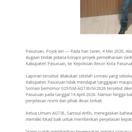
Pasuruan, Pojok kiri — Pada hari Senin, 4 Mei 2026, A
dugaan tindak pidana korupsi proyek pemeliharaan Ge
Kabupaten Pasuruan, ke Kepolisian Resor Kota Pasurua
Laporan tersebut dilakukan setelah somasi yang sebe
Kabupaten Pasuruan tidak mendapat tanggapan maupun k
Somasi bernomor 025/SM-AGTIB/IV/2026 tersebut diketa
Pasuruan pada tanggal 14 April 2026. Namun hingga ba
penjelasan resmi dari pihak dinas terkait.
Ketua Umum AGTIB, Samsul Arifin, menegaskan bahwa l
memiliki itikad baik untuk memberikan penjelasan kepad
“Kami sudah memberikan kesempatan melalui somasi r