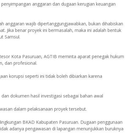
da penyimpangan anggaran dan dugaan kerugian keuangan
upiah anggaran wajib dipertanggungjawabkan, bukan dihabiskan
at. Jika benar proyek ini bermasalah, maka ini adalah bentuk
ut Samsul.
n Resor Kota Pasuruan, AGTIB meminta aparat penegak hukum
n, dan profesional.
an korupsi seperti ini tidak boleh dibiarkan karena
dan dokumen hasil investigasi sebagai bahan awal
awasan dalam pelaksanaan proyek tersebut.
 lingkungan BKAD Kabupaten Pasuruan. Dugaan penggunaan
a tidak adanya pengawasan di lapangan menunjukkan buruknya