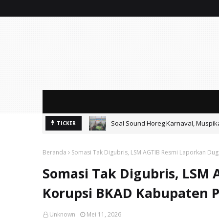
Soal Sound Horeg Karnaval, Muspi
TICKER
Beranda
Somasi Tak Digubris, LSM AGTIB Resmi Laporkan Dug
Somasi Tak Digubris, LSM
Korupsi BKAD Kabupaten P
Unknown
Mei 11, 2026