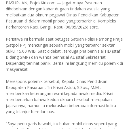
PASURUAN, PojokKiri.com — Jagat maya Pasuruan
dihebohkan dengan kabar dugaan tindakan asusila yang
melibatkan dua oknum pegawai Dinas Pendidikan Kabupaten
Pasuruan di dalam mobil pribadi yang terparkir di Kompleks
Perkantoran Raci, Bangil, Rabu (06/05/2026) sore.
Peristiwa ini bermula saat petugas Satuan Polisi Pamong Praja
(Satpol PP) mencurigai sebuah mobil yang terparkir sekitar
pukul 15.00 WIB. Saat didekati, terduga pria berinisial HD (staf
Bidang SMP) dan wanita berinisial AL (staf Sekretariat
Dispendik) terlihat panik. Berita ini langsung memicu polemik di
masyarakat.
Merespons polemik tersebut, Kepala Dinas Pendidikan
Kabupaten Pasuruan, Tri Krisni Astuti, S.Sos., M.M.,
memberikan keterangan resmi kepada awak media. Krisni
membenarkan bahwa kedua oknum tersebut merupakan
jajarannya, namun ia meluruskan beberapa informasi keliru
yang telanjur beredar luas.
"Saya perlu garis bawahi, itu bukan mobil dinas seperti yang