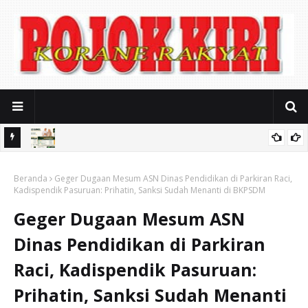
ya
RSUD Bangil Hadirkan Layanan Vaksin Internasional Resmi untuk
Beranda
Jamaah Umrah, Haji, dan Pelaku Perjalanan Luar Negeri
Geger Dugaan Mesum ASN Dinas Pendidikan di Parkiran Raci,
Kadispendik Pasuruan: Prihatin, Sanksi Sudah Menanti di BKPSDM
Geger Dugaan Mesum ASN
Dinas Pendidikan di Parkiran
Raci, Kadispendik Pasuruan:
Prihatin, Sanksi Sudah Menanti