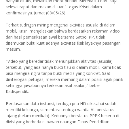
banyak ditulis, melainkan mobil pribadi. Mereka itu baru saja
selesai rapat dan makan di luar," tegas Krisni dalam
konfirmasinya. Jumat (08/05/26)
Terkait tudingan miring mengenai aktivitas asusila di dalam
mobil, Krisni menjelaskan bahwa berdasarkan rekaman video
dan hasil pemeriksaan awal bersama Satpol PP, tidak
ditemukan bukti kuat adanya aktivitas fisik layaknya pasangan
mesum.
"Video yang beredar tidak menunjukkan aktivitas (asusila)
tersebut, yang ada hanya bukti tisu di dalam mobil. Kami tidak
bisa mengira-ngira tanpa bukti medis yang konkret. Saat
diinterogasi petugas, mereka memang dalam posisi agak panik
sehingga jawabannya terkesan asal-asalan," beber
Kadispendik.
Berdasarkan data instansi, terduga pria HD diketahui sudah
memiliki keluarga, sementara terduga wanita AL berstatus
lajang (belum menikah). Keduanya berstatus PPPK bekerja di
divisi yang berbeda di bawah naungan Dinas Pendidikan.