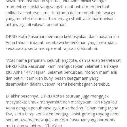
Selain dimensi ibadah spiritual, Idul Adha dinilai sebagai
momentum sosial yang sangat tepat untuk memperkuat
solidaritas antarsesama, terutama dalam membantu warga
yang membutuhkan serta menjaga stabilitas keharmonisan
antarwarga di wilayah perkotaan.
DPRD Kota Pasuruan berharap kekhusyukan dan suasana Idul
Adha tahun ini dapat membawa keberkahan yang melimpah,
kedamaian, serta mempererat rajutan silaturahmi.
“Atas nama pimpinan, seluruh anggota, dan jajaran Sekretariat
DPRD Kota Pasuruan, kami mengucapkan Selamat Hari Raya
Idul Adha 1447 Hijriah. Selamat berkurban, mohon maaf lahir
dan batin,” demikian bunyi pesan keagamaan yang
disampaikan dalam ucapan resmi kelembagaan tersebut.
Di akhir pesannya, DPRD Kota Pasuruan juga mengajak
masyarakat untuk menyambut dan merayakan Hari Raya Idul
Adha dengan penuh rasa syukur ke hadirat Tuhan Yang Maha
Esa, serta tetap konsisten menjaga spirit gotong royong demi
bersama-sama mewujudkan Kota Pasuruan yang harmonis,
maju, dan sejahtera. (Chu/Yus)