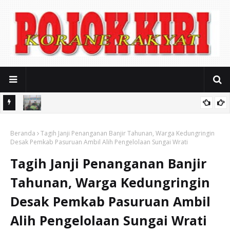
Soal Sound Horeg Karnaval, Muspika Gondangwetan Mediasi
alikong
Beranda
Keresahan Warga
Tagih Janji Penanganan Banjir Tahunan, Warga Kedungringin
Desak Pemkab Pasuruan Ambil Alih Pengelolaan Sungai Wrati
Tagih Janji Penanganan Banjir
Tahunan, Warga Kedungringin
Desak Pemkab Pasuruan Ambil
Alih Pengelolaan Sungai Wrati