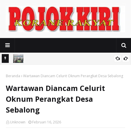
Soal Sound Horeg Karnaval, Muspika Gondangwetan Mediasi
alikong
Beranda
Keresahan Warga
Wartawan Diancam Celurit Oknum Perangkat Desa Sebalong
Wartawan Diancam Celurit
Oknum Perangkat Desa
Sebalong
Unknown
Februari 16, 2026