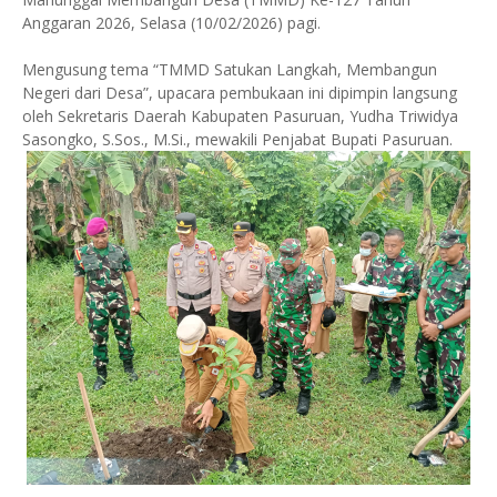
Anggaran 2026, Selasa (10/02/2026) pagi.
Mengusung tema “TMMD Satukan Langkah, Membangun
Negeri dari Desa”, upacara pembukaan ini dipimpin langsung
oleh Sekretaris Daerah Kabupaten Pasuruan, Yudha Triwidya
Sasongko, S.Sos., M.Si., mewakili Penjabat Bupati Pasuruan.