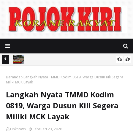
i untuk
Terungkap! KUD Margo Agung Akui Sewakan Aset ke Perusahaan
Beranda
Limbah Plastik, Namun Bungkam Soal Legalitas dan Kontrak Kerja
Langkah Nyata TMMD Kodim 0819, Warga Dusun Kili Segera
Miliki MCK Layak
Sama
Langkah Nyata TMMD Kodim
0819, Warga Dusun Kili Segera
Miliki MCK Layak
Unknown
Februari 23, 2026