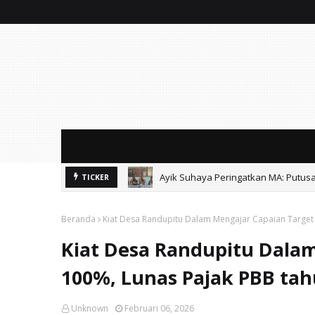
Ayik Suhaya Peringatkan MA: Putus
TICKER
Soal Sound Horeg Karnaval, Muspi
Beranda
Kiat Desa Randupitu Dalam Mengajar Capaian Target
Kiat Desa Randupitu Dala
100%, Lunas Pajak PBB tah
Unknown
Februari 06, 2026