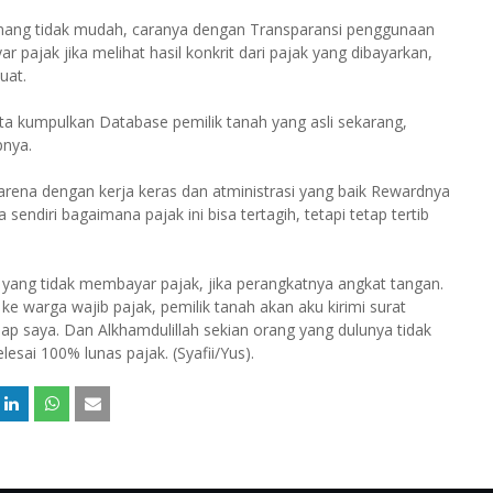
ang tidak mudah, caranya dengan Transparansi penggunaan
pajak jika melihat hasil konkrit dari pajak yang dibayarkan,
Fuat.
Kita kumpulkan Database pemilik tanah yang asli sekarang,
pnya.
 karena dengan kerja keras dan atministrasi yang baik Rewardnya
sendiri bagaimana pajak ini bisa tertagih, tetapi tetap tertib
a yang tidak membayar pajak, jika perangkatnya angkat tangan.
ke warga wajib pajak, pemilik tanah akan aku kirimi surat
p saya. Dan Alkhamdulillah sekian orang yang dulunya tidak
sai 100% lunas pajak. (Syafii/Yus).