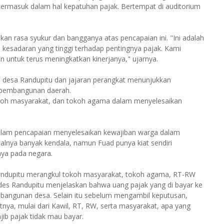
 termasuk dalam hal kepatuhan pajak. Bertempat di auditorium
rasa syukur dan bangganya atas pencapaian ini. "Ini adalah
 kesadaran yang tinggi terhadap pentingnya pajak. Kami
in untuk terus meningkatkan kinerjanya," ujarnya.
ala desa Randupitu dan jajaran perangkat menunjukkan
 pembangunan daerah.
tokoh masyarakat, dan tokoh agama dalam menyelesaikan
lam pencapaian menyelesaikan kewajiban warga dalam
ya banyak kendala, namun Fuad punya kiat sendiri
nya pada negara.
 Randupitu merangkul tokoh masyarakat, tokoh agama, RT-RW
ades Randupitu menjelaskan bahwa uang pajak yang di bayar ke
mbangunan desa. Selain itu sebelum mengambil keputusan,
ya, mulai dari Kawil, RT, RW, serta masyarakat, apa yang
ib pajak tidak mau bayar.