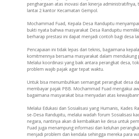
penghargaan atas inovasi dan kinerja administratifnya,
lantai 2 kantor Kecamatan Gempol.
Mochammad Fuad, Kepala Desa Randupitu menyampaikan 
bukti nyata bahwa masyarakat Desa Randupitu memiliki
berharap prestasi ini dapat menjadi contoh bagi desa la
Pencapaian ini tidak lepas dari teknis, bagaimana kep
komitmennya bersama masyarakat dalam mendukung
Melalui koordinasi yang baik antara perangkat desa, 
problem wajib pajak agar tepat waktu.
Untuk bisa menumbuhkan semangat perangkat desa da
membayar pajak PBB. Mochammad Fuad mengakui awaln
bagaimana masyarakat bisa menyadari atas kewajiban
Melalui Edukasi dan Sosialisasi yang Humanis, Kades
se-Desa Randupitu, melalui wadah forum Sosialisasi k
negara, nantinya akan di kembalikan ke desa untuk pe
Fuad juga menampung informasi dan keluhan perangkatn
menjadi problem dan kendala sehingga mereka para waj