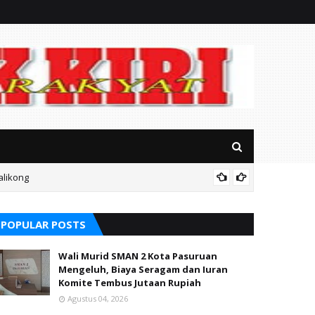
alikong
Mitos P
POPULAR POSTS
Wali Murid SMAN 2 Kota Pasuruan
Mengeluh, Biaya Seragam dan Iuran
Komite Tembus Jutaan Rupiah
Agustus 04, 2026