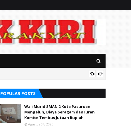
RSUD Ba
POPULAR POSTS
Wali Murid SMAN 2 Kota Pasuruan
Mengeluh, Biaya Seragam dan Iuran
Komite Tembus Jutaan Rupiah
Agustus 04, 2026