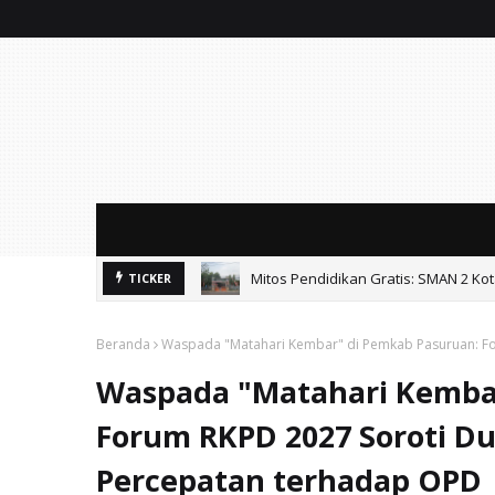
Mitos Pendidikan Gratis: SMAN 2 Ko
TICKER
Beranda
Waspada "Matahari Kembar" di Pemkab Pasuruan: Fo
Waspada "Matahari Kemba
Forum RKPD 2027 Soroti Du
Percepatan terhadap OPD