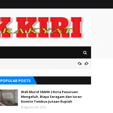
RSUD Ba
POPULAR POSTS
Wali Murid SMAN 2 Kota Pasuruan
Mengeluh, Biaya Seragam dan Iuran
Komite Tembus Jutaan Rupiah
Agustus 04, 2026