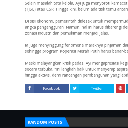
Selain masalah tata kelola, Ayi juga menyoroti kemace
(TJSL) atau CSR. Hingga kini, belum ada titik temu ant
Di sisi ekonomi, pemerintah didesak untuk mempermud
angka pengangguran. Namun, hal ini harus dibarengi d
zonasi industri dan pemukiman menjadi jelas.
Ia juga menyinggung fenomena maraknya pinjaman dar
sehingga program Koperasi Merah Putih harus benar-be
Meski melayangkan kritik pedas, Ayi mengapresiasi keg
secara terbuka. "Ini langkah baik untuk menyerap aspi
hingga aktivis, demi rancangan pembangunan yang lebih 
Facebook
Twitter
RANDOM POSTS