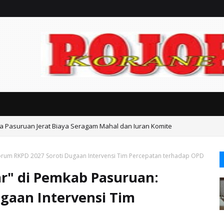
ta Pasuruan Jerat Biaya Seragam Mahal dan Iuran Komite
rum RKPD 2027 Soroti Dugaan Intervensi Tim Percepatan terhadap OPD
r" di Pemkab Pasuruan:
gaan Intervensi Tim