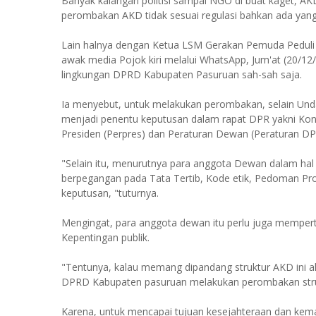
Banyak kalangan politisi sampai NGO di buat kaget, 
perombakan AKD tidak sesuai regulasi bahkan ada yang 
Lain halnya dengan Ketua LSM Gerakan Pemuda Peduli 
awak media Pojok kiri melalui WhatsApp, Jum'at (20/12
lingkungan DPRD Kabupaten Pasuruan sah-sah saja.
Ia menyebut, untuk melakukan perombakan, selain Un
menjadi penentu keputusan dalam rapat DPR yakni Kons
Presiden (Perpres) dan Peraturan Dewan (Peraturan DP
"Selain itu, menurutnya para anggota Dewan dalam hal i
berpegangan pada Tata Tertib, Kode etik, Pedoman Pro
keputusan, "tuturnya.
Mengingat, para anggota dewan itu perlu juga mempert
Kepentingan publik.
"Tentunya, kalau memang dipandang struktur AKD ini 
DPRD Kabupaten pasuruan melakukan perombakan stru
Karena, untuk mencapai tujuan kesejahteraan dan ke