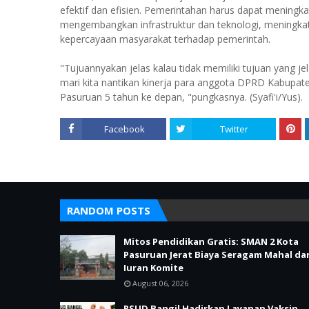
efektif dan efisien. Pemerintahan harus dapat mening
mengembangkan infrastruktur dan teknologi, meningka
kepercayaan masyarakat terhadap pemerintah.
"Tujuannyakan jelas kalau tidak memiliki tujuan yang j
mari kita nantikan kinerja para anggota DPRD Kabupa
Pasuruan 5 tahun ke depan, "pungkasnya. (Syafi'i/Yus).
Facebook
Twitter
RANDOM POSTS
Mitos Pendidikan Gratis: SMAN 2 Kota
Pasuruan Jerat Biaya Seragam Mahal da
Iuran Komite
August 06, 2026
RSUD Bangil Hadirkan Layanan Vaksin