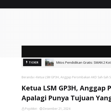
Mitos Pendidikan Gratis: SMAN 2 Ko
TICKER
Beranda
Ketua LSM GP3H, Anggap Perombakan AKD Sah-Sah Saj
Ketua LSM GP3H, Anggap P
Apalagi Punya Tujuan Yang
Pojokkiri
Desember 21, 2024