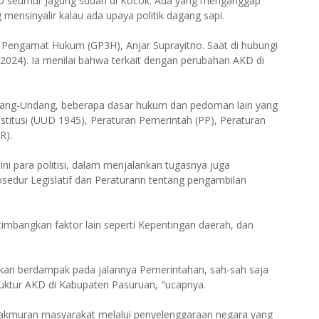
AKD seumur Jagung sudah di Kocok. Ada yang menganggap
mensinyalir kalau ada upaya politik dagang sapi.
Pengamat Hukum (GP3H), Anjar Suprayitno. Saat di hubungi
/2024). Ia menilai bahwa terkait dengan perubahan AKD di
dang-Undang, beberapa dasar hukum dan pedoman lain yang
titusi (UUD 1945), Peraturan Pemerintah (PP), Peraturan
R).
ni para politisi, dalam menjalankan tugasnya juga
sedur Legislatif dan Peraturann tentang pengambilan
imbangkan faktor lain seperti Kepentingan daerah, dan
akan berdampak pada jalannya Pemerintahan, sah-sah saja
ktur AKD di Kabupaten Pasuruan, "ucapnya.
makmuran masyarakat melalui penyelenggaraan negara yang