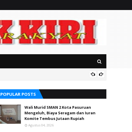
RSUD Ba
POPULAR POSTS
Wali Murid SMAN 2 Kota Pasuruan
Mengeluh, Biaya Seragam dan Iuran
Komite Tembus Jutaan Rupiah
Agustus 04, 2026