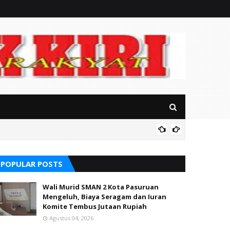
Soal S
alikong
POPULAR POSTS
Wali Murid SMAN 2 Kota Pasuruan
Mengeluh, Biaya Seragam dan Iuran
Komite Tembus Jutaan Rupiah
Agustus 04, 2026