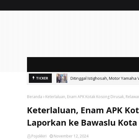
Ditinggal Istighosah, Motor Yamaha 
TICKER
Ayik Suhaya Peringatkan MA: Putus
Beranda
Keterlaluan, Enam APK Kotak Kosong Dirusak, Relaw
Keterlaluan, Enam APK Ko
Laporkan ke Bawaslu Kota
Pojokkiri
November 12, 2024