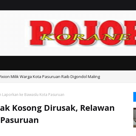
Vixion Milik Warga Kota Pasuruan Raib Digondol Maling
an Kasasi Harus Berdasarkan Fakta, Jangan Sampai Timbul Dugaan Kongk
an Laporkan ke Bawaslu Kota Pasuruan
tak Kosong Dirusak, Relawan
 Pasuruan