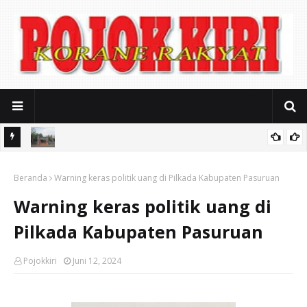
iasi
Mitos Pendidikan Gratis: SMAN 2 Kota Pasuruan Jerat Biaya
Beranda
Seragam Mahal dan Iuran Komite
Warning keras politik uang di Pilkada Kabupaten Pasuruan
Warning keras politik uang di
Pilkada Kabupaten Pasuruan
Pojokkiri
Juni 12, 2024