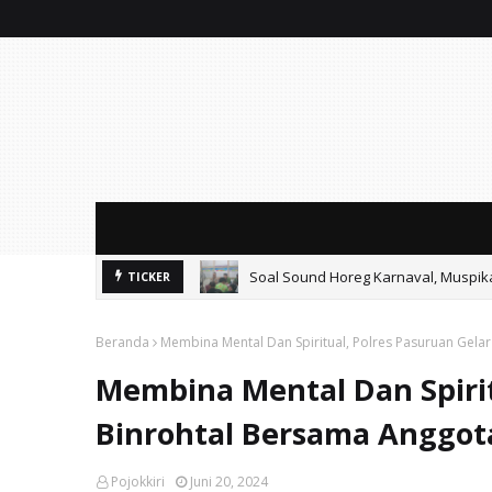
Soal Sound Horeg Karnaval, Muspi
TICKER
Beranda
Membina Mental Dan Spiritual, Polres Pasuruan Gela
Membina Mental Dan Spirit
Binrohtal Bersama Anggot
Pojokkiri
Juni 20, 2024