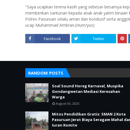
"Saya ucapkan terima kasih yang sebesar-besarnya ke
memberikan santunan kepada anak anak yatim binaan k
Polres Pasuruan selalu aman dan kondusif serta anggot
ucap Muhammad Ambran.(Hum/yus)
Facebook
Twitter
RANDOM POSTS
Soal Sound Horeg Karnaval, Muspika
Gondangwetan Mediasi Keresahan
Warga
August 06, 2026
Mitos Pendidikan Gratis: SMAN 2 Kota
Pasuruan Jerat Biaya Seragam Mahal da
Iuran Komite