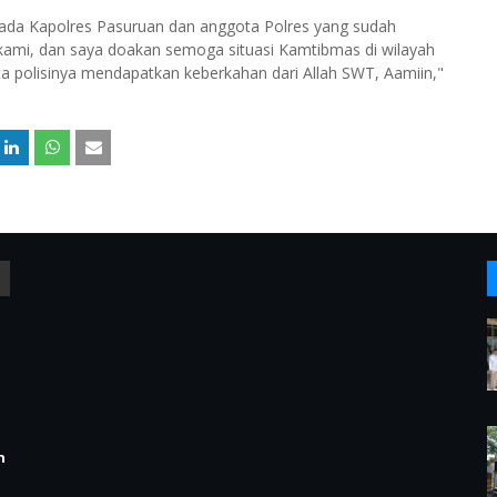
pada Kapolres Pasuruan dan anggota Polres yang sudah
ami, dan saya doakan semoga situasi Kamtibmas di wilayah
a polisinya mendapatkan keberkahan dari Allah SWT, Aamiin,"
n