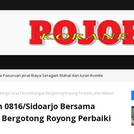
ta Pasuruan Jerat Biaya Seragam Mahal dan Iuran Komite
Warga Desa Penambangan Bergotong Royong Perbaiki Jalan Makam
 0816/Sidoarjo Bersama
Bergotong Royong Perbaiki