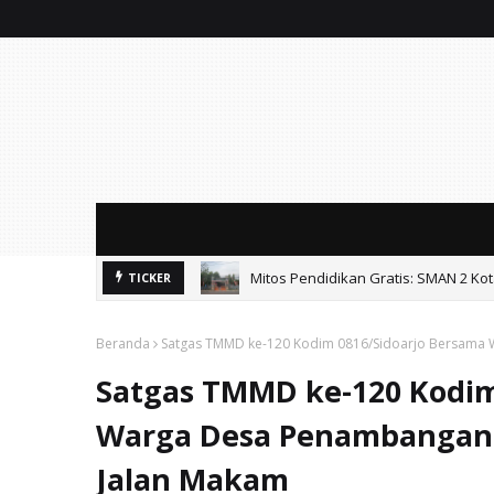
Mitos Pendidikan Gratis: SMAN 2 Ko
TICKER
Beranda
Satgas TMMD ke-120 Kodim 0816/Sidoarjo Bersama 
Satgas TMMD ke-120 Kodim
Warga Desa Penambangan 
Jalan Makam