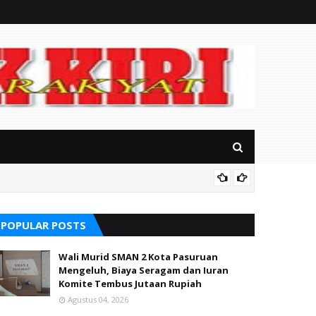
RSUD Ba
POPULAR POSTS
Wali Murid SMAN 2 Kota Pasuruan
Mengeluh, Biaya Seragam dan Iuran
Komite Tembus Jutaan Rupiah
Agustus 04, 2026