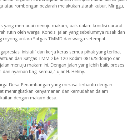
 atau rombongan peziarah melakukan ziarah kubur. Minggu,
kses yang memadai menuju makam, baik dalam kondisi darurat
h rutin oleh warga. Kondisi jalan yang sebelumnya rusak dan
otong royong antara Satgas TMMD dan warga setempat.
esiasi inisiatif dan kerja keras semua pihak yang terlibat
s bantuan dari Satgas TMMD ke-120 Kodim 0816/Sidoarjo dan
lan menuju makam ini. Dengan jalan yang lebih baik, proses
 dan nyaman bagi semua," ujar H. Helmy.
 warga Desa Penambangan yang merasa terbantu dengan
dapat meningkatkan kenyamanan dan kemudahan dalam
erkaitan dengan makam desa.