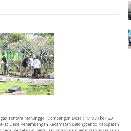
atgas Tentara Manunggal Membangun Desa (TMMD) ke-120
yarakat Desa Penambangan Kecamatan Balongbendo Kabupaten
 desa. Kegiatan ini bertujuan untuk mempermudah akses jalan