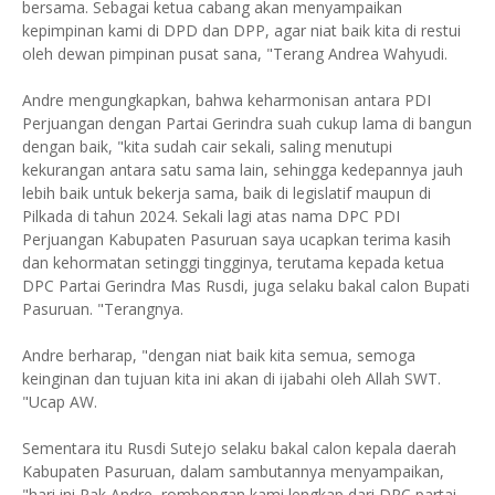
bersama. Sebagai ketua cabang akan menyampaikan
kepimpinan kami di DPD dan DPP, agar niat baik kita di restui
oleh dewan pimpinan pusat sana, "Terang Andrea Wahyudi.
Andre mengungkapkan, bahwa keharmonisan antara PDI
Perjuangan dengan Partai Gerindra suah cukup lama di bangun
dengan baik, "kita sudah cair sekali, saling menutupi
kekurangan antara satu sama lain, sehingga kedepannya jauh
lebih baik untuk bekerja sama, baik di legislatif maupun di
Pilkada di tahun 2024. Sekali lagi atas nama DPC PDI
Perjuangan Kabupaten Pasuruan saya ucapkan terima kasih
dan kehormatan setinggi tingginya, terutama kepada ketua
DPC Partai Gerindra Mas Rusdi, juga selaku bakal calon Bupati
Pasuruan. "Terangnya.
Andre berharap, "dengan niat baik kita semua, semoga
keinginan dan tujuan kita ini akan di ijabahi oleh Allah SWT.
"Ucap AW.
Sementara itu Rusdi Sutejo selaku bakal calon kepala daerah
Kabupaten Pasuruan, dalam sambutannya menyampaikan,
"hari ini Pak Andre, rombongan kami lengkap dari DPC partai