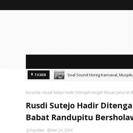
Soal Sound Horeg Karnaval, Muspi
TICKER
Beranda
Rusdi Sutejo Hadir Ditengah-tengah Ribuan Jama'ah 
Rusdi Sutejo Hadir Diteng
Babat Randupitu Bershola
Pojokkiri
Mei 24, 2024