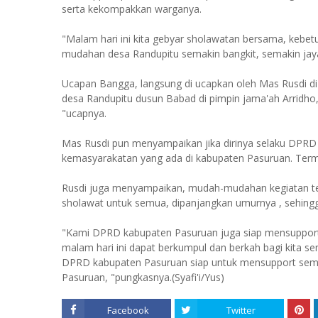
serta kekompakkan warganya.
"Malam hari ini kita gebyar sholawatan bersama, kebet
mudahan desa Randupitu semakin bangkit, semakin jay
Ucapan Bangga, langsung di ucapkan oleh Mas Rusdi di 
desa Randupitu dusun Babad di pimpin jama'ah Arridho, 
"ucapnya.
Mas Rusdi pun menyampaikan jika dirinya selaku DPRD
kemasyarakatan yang ada di kabupaten Pasuruan. Termas
Rusdi juga menyampaikan, mudah-mudahan kegiatan t
sholawat untuk semua, dipanjangkan umurnya , sehingga
"Kami DPRD kabupaten Pasuruan juga siap mensupport de
malam hari ini dapat berkumpul dan berkah bagi kita 
DPRD kabupaten Pasuruan siap untuk mensupport semu
Pasuruan, "pungkasnya.(Syafi'i/Yus)
Facebook
Twitter