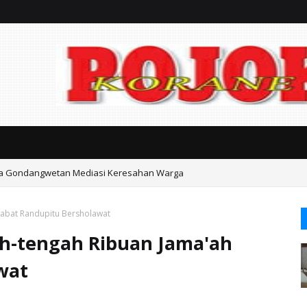
ka Gondangwetan Mediasi Keresahan Warga
Babat Randupitu Bersholawat
ah-tengah Ribuan Jama'ah
wat