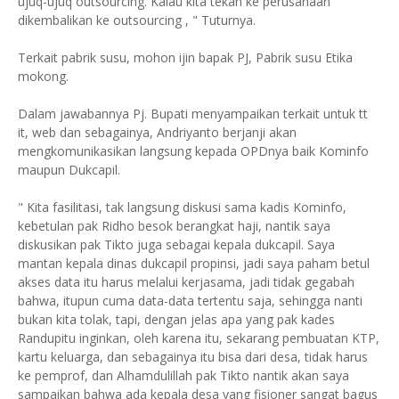
ujuq-ujuq outsourcing. Kalau kita tekan ke perusahaan
dikembalikan ke outsourcing , " Tuturnya.
Terkait pabrik susu, mohon ijin bapak PJ, Pabrik susu Etika
mokong.
Dalam jawabannya Pj. Bupati menyampaikan terkait untuk tt
it, web dan sebagainya, Andriyanto berjanji akan
mengkomunikasikan langsung kepada OPDnya baik Kominfo
maupun Dukcapil.
" Kita fasilitasi, tak langsung diskusi sama kadis Kominfo,
kebetulan pak Ridho besok berangkat haji, nantik saya
diskusikan pak Tikto juga sebagai kepala dukcapil. Saya
mantan kepala dinas dukcapil propinsi, jadi saya paham betul
akses data itu harus melalui kerjasama, jadi tidak gegabah
bahwa, itupun cuma data-data tertentu saja, sehingga nanti
bukan kita tolak, tapi, dengan jelas apa yang pak kades
Randupitu inginkan, oleh karena itu, sekarang pembuatan KTP,
kartu keluarga, dan sebagainya itu bisa dari desa, tidak harus
ke pemprof, dan Alhamdulillah pak Tikto nantik akan saya
sampaikan bahwa ada kepala desa yang fisioner sangat bagus