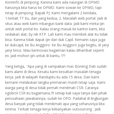
Kominfo di pimpong. Karena kami ada naungan di DPMD
harusnya kita harus ke DPMD. Kami sowan ke DPMD, tapi
tetap di pimpong. Bapak PJ. Kami mengalami 2 kendala,
1.terkait TT itu, dan yang kedua, 2. Masalah web portal. Jadi di
situs atau web kami mbangun bank data. Jadi kami minta ijin
untuk web portal itu. Kalau orang masuk ke kantor kami, kita
sediakan alat, by nik KTP. Lah kami mau membeli alat itu tidak
bisa. Karena tidak dapat ijin dari duk Capil. Kemarin saya juga
ke dukcapil, ke Bu Anggoro. Ke Bu Anggoro juga begitu, di janji
janji terus. Mau berinovasi bagaiman kalau dihambat seperti
ini. Jadi mohon ijin untuk di bantu, !??
Yang ketiga, "Apa yang di sampaikan mas Boneng Dati sudah
kami alami di desa. Kesatu kami kesulitan masalah tenaga
kerja. Jadi di wilayah Randupitu itu ada 15 desa. Dan kami
kemarin melakukan langka premanan masih tetap saja. Kami
warga yang di desa tidak pernah menilmati CSR. Caranya
ngobrol CSR itu bagaimana,?!! setiap kali saya tanya dari pihak
perusahaan jawabannya, sudah ke OPD. Padahal di lingkungan
desa banyak yang tidak menikmati apa yang seharusnya kita
terima. Terkait tenaga kerja kebanyakan outsourcing . Jadi