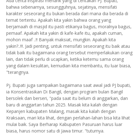
Ada cerita inspirasi menarik yang di ceritakan PJ. Bupati, "
bahwa sebenarnya, sesungguhnya, sejatinya, mensifati
karakter seseorang itu bukan berada dari mana dia berada di
temat tertentu. Apakah kita yakin bahwa orang yang
berjamaah di masjid itu pasti etikanya bagus, moralnya bagus,
pemaaf. Apakah kita yakin di kafe-kafe itu, apakah cuman,
mohon maaf ..!! Banyak maksiat, mungkin. Apakah kita
yakin?..!!!. Jadi penting, untuk mensifati seseorang itu baik atau
tidak baik itu bagaimana orang tersebut memperlakukan orang
lain, dan tidak perlu di ucapkan, ketika ketemu sama orang
yang dalam kesulitan, kemudian kita membantu, itu luar biasa,
"terangnya.
Pj. Bupati juga sampaikan bagaimana saat awal jadi PJ bupati,
ia Konsentrasikan Di Bangil, dengan program bulan Bangil
bersolek dan berseri, "pada saat itu belum di anggarkan, dan
baru di anggartan tahun 2025. Masak kita kalah dengan
Kepanjen kabupaten Malang, masak kita kalah dengan
Kraksaan, mari kita lihat, dengan perlahan-lahan bisa kita lihat
mulai baik. Saya Berharap Kabupaten Pasuruan harus luar
biasa, harus nomor satu di Jawa timur. "tuturnya.