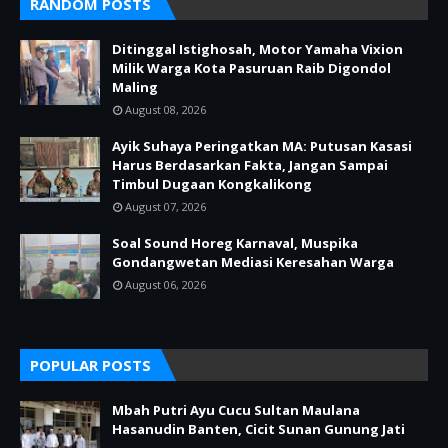
RANDOM POSTS
Ditinggal Istighosah, Motor Yamaha Vixion
Milik Warga Kota Pasuruan Raib Digondol
Maling
August 08, 2026
Ayik Suhaya Peringatkan MA: Putusan Kasasi
Harus Berdasarkan Fakta, Jangan Sampai
Timbul Dugaan Kongkalikong
August 07, 2026
Soal Sound Horeg Karnaval, Muspika
Gondangwetan Mediasi Keresahan Warga
August 06, 2026
POPULAR POSTS
Mbah Putri Ayu Cucu Sultan Maulana
Hasanudin Banten, Cicit Sunan Gunung Jati