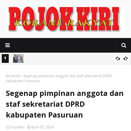
usahaan
Ditinggal Istighosah, Motor Yamaha Vixion Milik Warga Kota
ak Kerja
Beranda
Pasuruan Raib Digondol Maling
Segenap pimpinan anggota dan staf sekretariat DPRD
kabupaten Pasuruan
Segenap pimpinan anggota dan
staf sekretariat DPRD
kabupaten Pasuruan
Pojokkiri
April 05, 2024