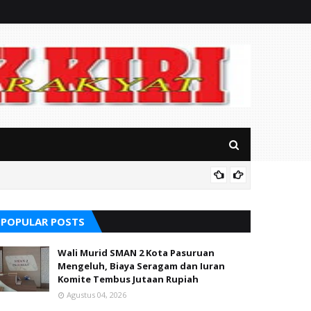
RSUD Ba
POPULAR POSTS
Wali Murid SMAN 2 Kota Pasuruan
Mengeluh, Biaya Seragam dan Iuran
Komite Tembus Jutaan Rupiah
Agustus 04, 2026