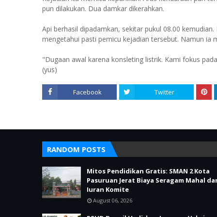
pun dilakukan. Dua damkar dikerahkan.
Api berhasil dipadamkan, sekitar pukul 08.00 kemudian
mengetahui pasti pemicu kejadian tersebut. Namun ia m
"Dugaan awal karena konsleting listrik. Kami fokus p
(yus)
Facebook
Twitter
RANDOM POSTS
Mitos Pendidikan Gratis: SMAN 2 Kota
Pasuruan Jerat Biaya Seragam Mahal da
Iuran Komite
August 06, 2026