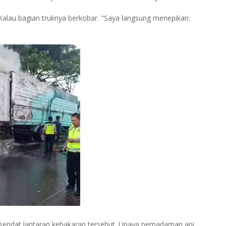
Kalau bagian truknya berkobar. "Saya langsung menepikan.
rsendat lantaran kebakaran tersebut. Upaya pemadaman api