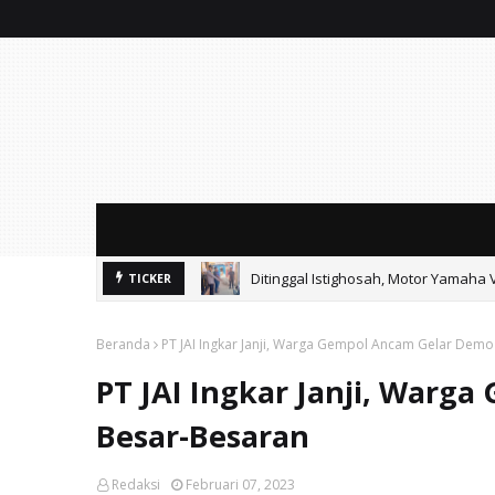
Ditinggal Istighosah, Motor Yamaha 
TICKER
Beranda
PT JAI Ingkar Janji, Warga Gempol Ancam Gelar Dem
PT JAI Ingkar Janji, Warg
Besar-Besaran
Redaksi
Februari 07, 2023