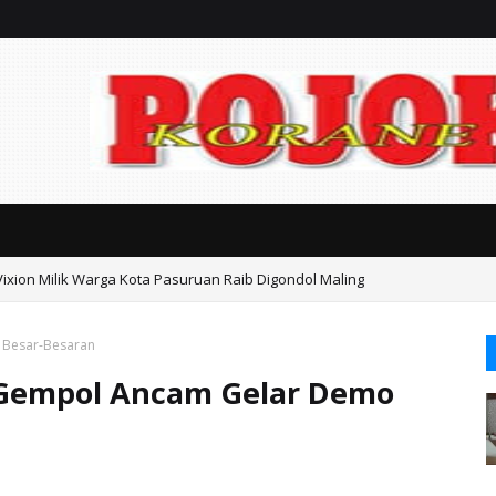
Vixion Milik Warga Kota Pasuruan Raib Digondol Maling
o Besar-Besaran
a Gempol Ancam Gelar Demo