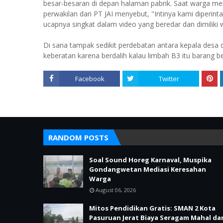
besar-besaran di depan halaman pabrik. Saat warga m
perwakilan dari PT JAI menyebut, "Intinya kami diperint
ucapnya singkat dalam video yang beredar dan dimiliki 
Di sana tampak sedikit perdebatan antara kepala desa
keberatan karena berdalih kalau limbah B3 itu barang b
Facebook
Twitter
RANDOM POSTS
Soal Sound Horeg Karnaval, Muspika
Gondangwetan Mediasi Keresahan
Warga
August 06, 2026
Mitos Pendidikan Gratis: SMAN 2 Kota
Pasuruan Jerat Biaya Seragam Mahal da