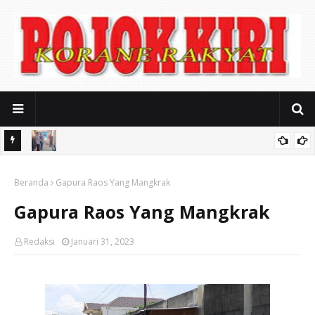
usahaan
Ditinggal Istighosah, Motor Yamaha Vixion Milik Warga Kota
ak Kerja
Beranda
Pasuruan Raib Digondol Maling
Gapura Raos Yang Mangkrak
Gapura Raos Yang Mangkrak
Redaksi
Januari 31, 2023