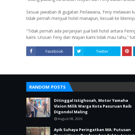
Sesuai jawaban di gugatan Perlawana, Feny melawan ka
tidak pernah menjual hotel manapun, kecuali ke klienny
“Tidak pernah ada perjanjian jual beli hotel antara Fenn
kami. Urusan Feny dan Wayan kami tidak mau tahu,” tut
Facebook
Twitter
RANDOM POSTS
Ditinggal Istighosah, Motor Yamaha
Vixion Milik Warga Kota Pasuruan Raib
Digondol Maling
August 08, 2026
Ayik Suhaya Peringatkan MA: Putusan