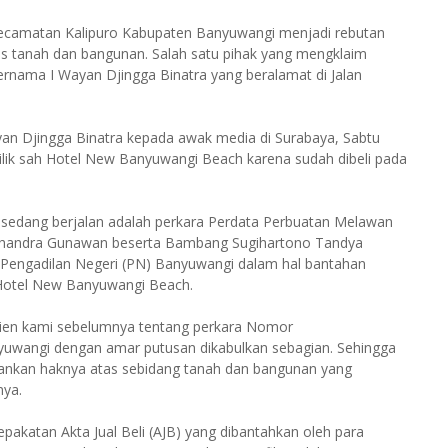
Kecamatan Kalipuro Kabupaten Banyuwangi menjadi rebutan
as tanah dan bangunan. Salah satu pihak yang mengklaim
ernama I Wayan Djingga Binatra yang beralamat di Jalan
yan Djingga Binatra kepada awak media di Surabaya, Sabtu
lik sah Hotel New Banyuwangi Beach karena sudah dibeli pada
 sedang berjalan adalah perkara Perdata Perbuatan Melawan
Chandra Gunawan beserta Bambang Sugihartono Tandya
i Pengadilan Negeri (PN) Banyuwangi dalam hal bantahan
n Hotel New Banyuwangi Beach.
 klien kami sebelumnya tentang perkara Nomor
yuwangi dengan amar putusan dikabulkan sebagian. Sehingga
nkan haknya atas sebidang tanah dan bangunan yang
nya.
akatan Akta Jual Beli (AJB) yang dibantahkan oleh para