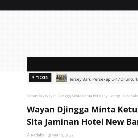
Jersey Baru Persekap U-17 Diluncu
TICKER
Beranda
Wayan Djingga Minta Ketua PN Banyuwangi Laksanaka
Wayan Djingga Minta Ket
Sita Jaminan Hotel New B
Redaksi
Mei 15, 2022