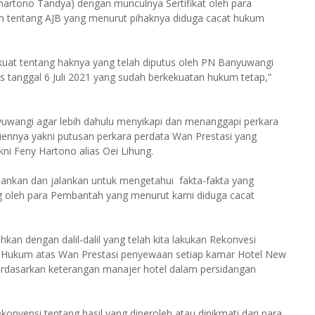
tono Tandya) dengan munculnya Sertifikat oleh para
n tentang AJB yang menurut pihaknya diduga cacat hukum
 kuat tentang haknya yang telah diputus oleh PN Banyuwangi
s tanggal 6 Juli 2021 yang sudah berkekuatan hukum tetap,”
wangi agar lebih dahulu menyikapi dan menanggapi perkara
liennya yakni putusan perkara perdata Wan Prestasi yang
ni Feny Hartono alias Oei Lihung.
hankan dan jalankan untuk mengetahui fakta-fakta yang
ang oleh para Pembantah yang menurut kami diduga cacat
kan dengan dalil-dalil yang telah kita lakukan Rekonvesi
an Hukum atas Wan Prestasi penyewaan setiap kamar Hotel New
erdasarkan keterangan manajer hotel dalam persidangan
nvensi tentang hasil yang diperoleh atau dinikmati dari para