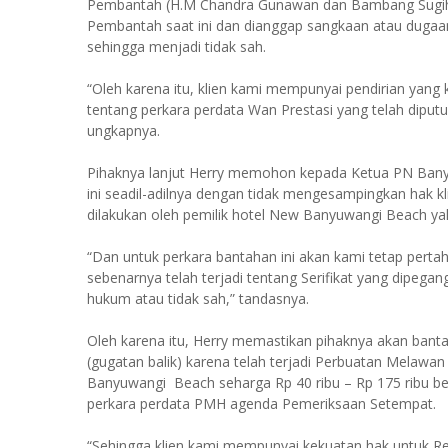
Pembantah (H.M Chandra Gunawan dan Bambang Sugihar
Pembantah saat ini dan dianggap sangkaan atau dugaa
sehingga menjadi tidak sah.
“Oleh karena itu, klien kami mempunyai pendirian yang
tentang perkara perdata Wan Prestasi yang telah diputu
ungkapnya.
Pihaknya lanjut Herry memohon kepada Ketua PN Banyu
ini seadil-adilnya dengan tidak mengesampingkan hak k
dilakukan oleh pemilik hotel New Banyuwangi Beach yak
“Dan untuk perkara bantahan ini akan kami tetap perta
sebenarnya telah terjadi tentang Serifikat yang dipeg
hukum atau tidak sah,” tandasnya.
Oleh karena itu, Herry memastikan pihaknya akan bantah
(gugatan balik) karena telah terjadi Perbuatan Melaw
Banyuwangi Beach seharga Rp 40 ribu – Rp 175 ribu b
perkara perdata PMH agenda Pemeriksaan Setempat.
“Sehingga klien kami mempunyai kekuatan hak untuk Reko