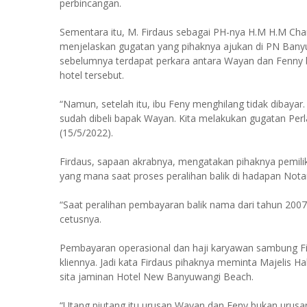
perbincangan.
Sementara itu, M. Firdaus sebagai PH-nya H.M H.M C
menjelaskan gugatan yang pihaknya ajukan di PN Bany
sebelumnya terdapat perkara antara Wayan dan Fenny
hotel tersebut.
“Namun, setelah itu, ibu Feny menghilang tidak dibayar
sudah dibeli bapak Wayan. Kita melakukan gugatan Perl
(15/5/2022).
Firdaus, sapaan akrabnya, mengatakan pihaknya pemil
yang mana saat proses peralihan balik di hadapan Notar
“Saat peralihan pembayaran balik nama dari tahun 2007
cetusnya.
Pembayaran operasional dan haji karyawan sambung Fi
kliennya. Jadi kata Firdaus pihaknya meminta Majelis 
sita jaminan Hotel New Banyuwangi Beach.
“Utang piutang itu urusan Wayan dan Feny bukan urusan 