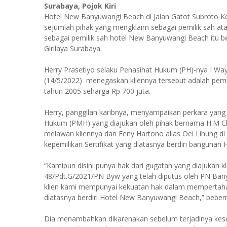
Surabaya, Pojok Kiri
Hotel New Banyuwangi Beach di Jalan Gatot Subroto 
sejumlah pihak yang mengklaim sebagai pemilik sah at
sebagai pemilik sah hotel New Banyuwangi Beach itu b
Girilaya Surabaya.
Herry Prasetiyo selaku Penasihat Hukum (PH)-nya I Wa
(14/5/2022) menegaskan kliennya tersebut adalah pemi
tahun 2005 seharga Rp 700 juta.
Herry, panggilan karibnya, menyampaikan perkara yang
Hukum (PMH) yang diajukan oleh pihak bernama H.M 
melawan kliennya dan Feny Hartono alias Oei Lihung d
kepemilikan Sertifikat yang diatasnya berdiri banguna
“Kamipun disini punya hak dari gugatan yang diajukan
48/Pdt.G/2021/PN Byw yang telah diputus oleh PN Ban
klien kami mempunyai kekuatan hak dalam mempertaha
diatasnya berdiri Hotel New Banyuwangi Beach,” beber
Dia menambahkan dikarenakan sebelum terjadinya kesep