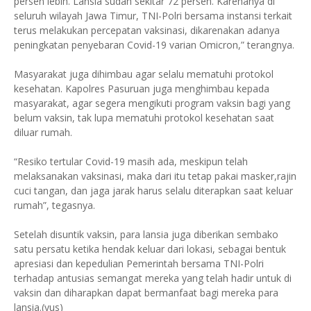
persen lebih. Lansia sudah sekitar 72 persen. Karenanya di
seluruh wilayah Jawa Timur, TNI-Polri bersama instansi terkait
terus melakukan percepatan vaksinasi, dikarenakan adanya
peningkatan penyebaran Covid-19 varian Omicron,” terangnya.
Masyarakat juga dihimbau agar selalu mematuhi protokol
kesehatan. Kapolres Pasuruan juga menghimbau kepada
masyarakat, agar segera mengikuti program vaksin bagi yang
belum vaksin, tak lupa mematuhi protokol kesehatan saat
diluar rumah.
“Resiko tertular Covid-19 masih ada, meskipun telah
melaksanakan vaksinasi, maka dari itu tetap pakai masker,rajin
cuci tangan, dan jaga jarak harus selalu diterapkan saat keluar
rumah”, tegasnya.
Setelah disuntik vaksin, para lansia juga diberikan sembako
satu persatu ketika hendak keluar dari lokasi, sebagai bentuk
apresiasi dan kepedulian Pemerintah bersama TNI-Polri
terhadap antusias semangat mereka yang telah hadir untuk di
vaksin dan diharapkan dapat bermanfaat bagi mereka para
lansia.(yus)