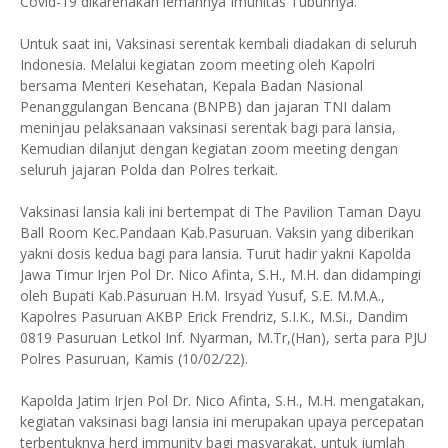
Covid-19 dikarenakan lemahnya Imunitas Tubuhnya.
Untuk saat ini, Vaksinasi serentak kembali diadakan di seluruh
Indonesia. Melalui kegiatan zoom meeting oleh Kapolri
bersama Menteri Kesehatan, Kepala Badan Nasional
Penanggulangan Bencana (BNPB) dan jajaran TNI dalam
meninjau pelaksanaan vaksinasi serentak bagi para lansia,
Kemudian dilanjut dengan kegiatan zoom meeting dengan
seluruh jajaran Polda dan Polres terkait.
Vaksinasi lansia kali ini bertempat di The Pavilion Taman Dayu
Ball Room Kec.Pandaan Kab.Pasuruan. Vaksin yang diberikan
yakni dosis kedua bagi para lansia. Turut hadir yakni Kapolda
Jawa Timur Irjen Pol Dr. Nico Afinta, S.H., M.H. dan didampingi
oleh Bupati Kab.Pasuruan H.M. Irsyad Yusuf, S.E. M.M.A.,
Kapolres Pasuruan AKBP Erick Frendriz, S.I.K., M.Si., Dandim
0819 Pasuruan Letkol Inf. Nyarman, M.Tr,(Han), serta para PJU
Polres Pasuruan, Kamis (10/02/22).
Kapolda Jatim Irjen Pol Dr. Nico Afinta, S.H., M.H. mengatakan,
kegiatan vaksinasi bagi lansia ini merupakan upaya percepatan
terbentuknya herd immunity bagi masyarakat, untuk jumlah