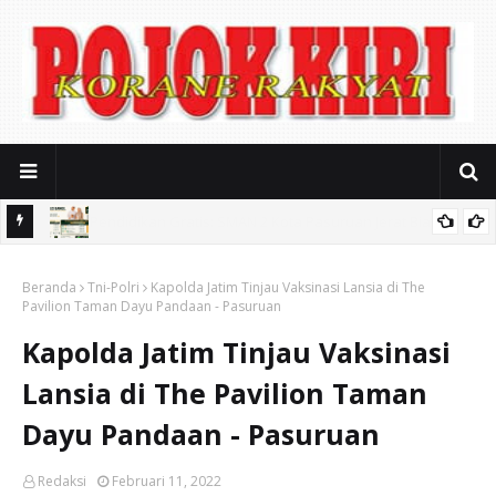
ya
RSUD Bangil Hadirkan Layanan Vaksin Internasional Resmi untuk
Beranda
Jamaah Umrah, Haji, dan Pelaku Perjalanan Luar Negeri
Tni-Polri
Kapolda Jatim Tinjau Vaksinasi Lansia di The
Pavilion Taman Dayu Pandaan - Pasuruan
Kapolda Jatim Tinjau Vaksinasi
Lansia di The Pavilion Taman
Dayu Pandaan - Pasuruan
Redaksi
Februari 11, 2022