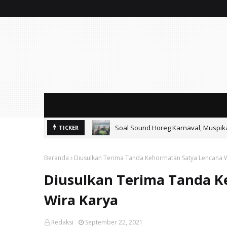
Soal Sound Horeg Karnaval, Muspi
TICKER
Beranda
Diusulkan Terima Tanda Kehormatan Satya Lencana W
Diusulkan Terima Tanda K
Wira Karya
Redaksi
September 22, 2021