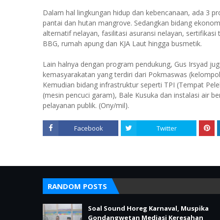
Dalam hal lingkungan hidup dan kebencanaan, ada 3 pr
pantai dan hutan mangrove. Sedangkan bidang ekonomi 
alternatif nelayan, fasilitasi asuransi nelayan, sertifi
BBG, rumah apung dan KJA Laut hingga busmetik.
Lain halnya dengan program pendukung, Gus Irsyad juga
kemasyarakatan yang terdiri dari Pokmaswas (kelompok
Kemudian bidang infrastruktur seperti TPI (Tempat Pel
(mesin pencuci garam), Bale Kusuka dan instalasi air ber
pelayanan publik. (Ony/mil).
Facebook
Twitter
RANDOM POSTS
Soal Sound Horeg Karnaval, Muspika
Gondangwetan Mediasi Keresahan