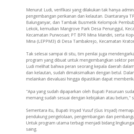
Menurut Ludi, verifikasi yang dilakukan tak hanya admini
pengembangan perikanan dan kelautan. Diantaranya T
Balunganyar, dan Tambak Busmetik Kelompok Pembub
Lekok, kemudian Mangrove Park Desa Penunggul, Kecam
Kecamatan Purwosari; PT BPR Mina Mandiri, serta Ko
Mina (LEPPM3) di Desa Tambakrejo, Kecamatan Krato
Tak selesai sampai di situ, tim penilai juga mendengar
program yang dibuat untuk mengembangkan sektor peri
Ludi melihat bahwa peran seorang kepala daerah dala
dan kelautan, sudah dimaksimalkan dengan betul. Dalam
melainkan dievaluasi hingga dipastikan dapat memberika
"Apa yang sudah dipaparkan oleh Bupati Pasuruan suda
memang sudah sesuai dengan kebijakan atau belum," s
Sementara itu, Bupati Irsyad Yusuf (Gus Irsyad) mem
pendukung pengelolaan, pengembangan dan pembangun
Untuk program utama terbagi menjadi bidang lingkung
saing.