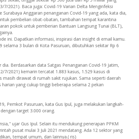
(13/7/2021). Baca juga: Covid-19 Varian Delta Menginfeksi
 Surabaya Anggaran penanganan Covid-19 yang ada, kata dia,
i untuk pembelian obat-obatan, tambahan tempat karantina
ggaran pokok untuk pemberian Bantuan Langsung Tunai (BLT),
gainya.
e ini. Dapatkan informasi, inspirasi dan insight di email kamu.
 selama 3 bulan di Kota Pasuruan, dibutuhkan sekitar Rp 6
jar dia. Berdasarkan data Satgas Penanganan Covid-19 Jatim,
2/7/2021) kemarin tercatat 1.883 kasus, 1.529 kasus di
 masih dirawat di rumah sakit rujukan. Sama seperti daerah
 harian yang cukup tinggi beberapa selama 2 pekan
9, Pemkot Pasuruan, kata Gus Ipul, juga melakukan langkah-
i dengan target 3.000 orang.
ansia," ujar Gus Ipul. Selain itu mendukung penerapan PPKM
rintah pusat mulai 3 Juli 2021 mendatang. Ada 12 sektor yang
ikan, tempat umum, dan lainnya.( ris)