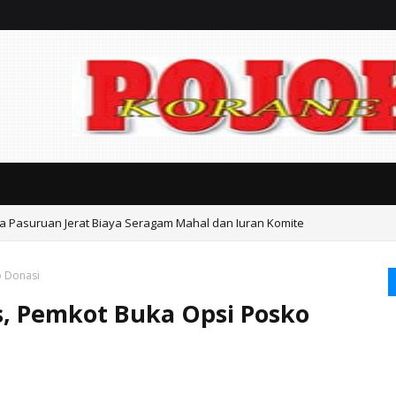
ta Pasuruan Jerat Biaya Seragam Mahal dan Iuran Komite
n Internasional Resmi untuk Jamaah Umrah, Haji, dan Pelaku Perjalanan 
o Donasi
s, Pemkot Buka Opsi Posko