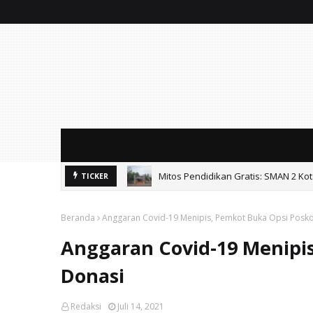
Mitos Pendidikan Gratis: SMAN 2 Ko
TICKER
RSUD Bangil Hadirkan Layanan Vaksi
Beranda
Anggaran Covid-19 Menipis, Pemkot Buka Opsi Posk
Anggaran Covid-19 Menipi
Donasi
Redaksi
Juli 14, 2021