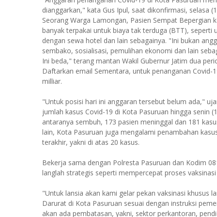
dianggarkan," kata Gus Ipul, saat dikonfirmasi, selasa 
Seorang Warga Lamongan, Pasien Sempat Bepergian ke
banyak terpakai untuk biaya tak terduga (BTT), sepert
dengan sewa hotel dan lain sebagainya. "Ini bukan an
sembako, sosialisasi, pemulihan ekonomi dan lain seba
Ini beda," terang mantan Wakil Gubernur Jatim dua period
Daftarkan email Sementara, untuk penanganan Covid-19
milliar.
"Untuk posisi hari ini anggaran tersebut belum ada," u
jumlah kasus Covid-19 di Kota Pasuruan hingga senin (1
antaranya sembuh, 173 pasien meninggal dan 181 kasus
lain, Kota Pasuruan juga mengalami penambahan kasus
terakhir, yakni di atas 20 kasus.
Bekerja sama dengan Polresta Pasuruan dan Kodim 081
langlah strategis seperti mempercepat proses vaksinas
"Untuk lansia akan kami gelar pekan vaksinasi khusus l
Darurat di Kota Pasuruan sesuai dengan instruksi peme
akan ada pembatasan, yakni, sektor perkantoran, pendid