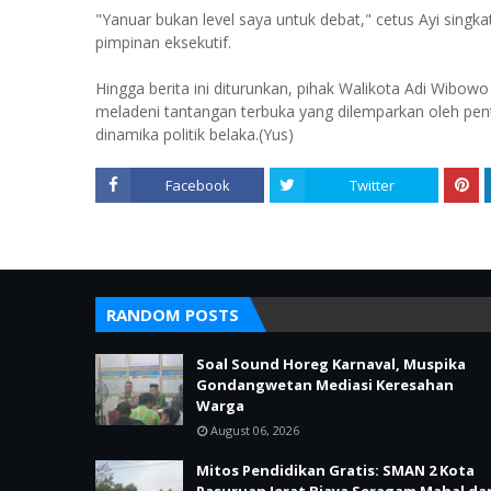
"Yanuar bukan level saya untuk debat," cetus Ayi singk
pimpinan eksekutif.
Hingga berita ini diturunkan, pihak Walikota Adi Wibo
meladeni tantangan terbuka yang dilemparkan oleh pen
dinamika politik belaka.(Yus)
Facebook
Twitter
RANDOM POSTS
Soal Sound Horeg Karnaval, Muspika
Gondangwetan Mediasi Keresahan
Warga
August 06, 2026
Mitos Pendidikan Gratis: SMAN 2 Kota
Pasuruan Jerat Biaya Seragam Mahal da