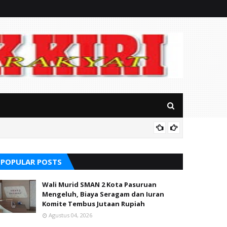
Soal S
alikong
POPULAR POSTS
Wali Murid SMAN 2 Kota Pasuruan
Mengeluh, Biaya Seragam dan Iuran
Komite Tembus Jutaan Rupiah
Agustus 04, 2026