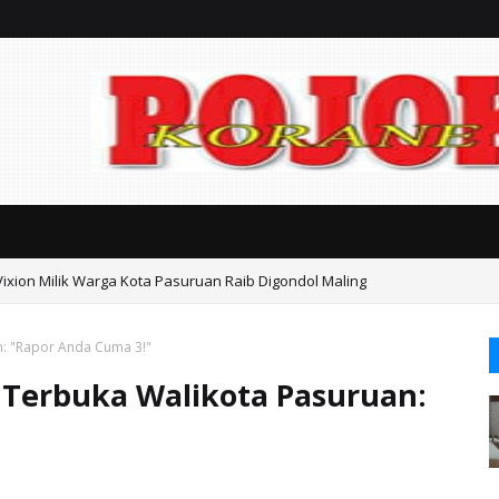
Vixion Milik Warga Kota Pasuruan Raib Digondol Maling
an Kasasi Harus Berdasarkan Fakta, Jangan Sampai Timbul Dugaan Kongk
n: "Rapor Anda Cuma 3!"
 Terbuka Walikota Pasuruan: