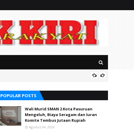
RSUD Ba
POPULAR POSTS
Wali Murid SMAN 2 Kota Pasuruan
Mengeluh, Biaya Seragam dan Iuran
Komite Tembus Jutaan Rupiah
Agustus 04, 2026