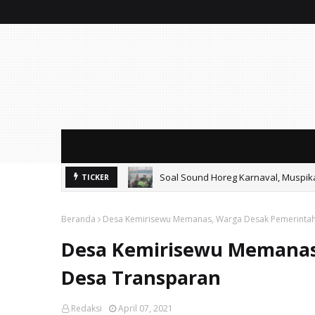
Soal Sound Horeg Karnaval, Muspi
TICKER
Mitos Pendidikan Gratis: SMAN 2 Ko
Beranda
Desa Kemirisewu Memanas, Warga Desak Pemerinta
Desa Kemirisewu Memanas
Desa Transparan
Redaksi
April 07, 2021