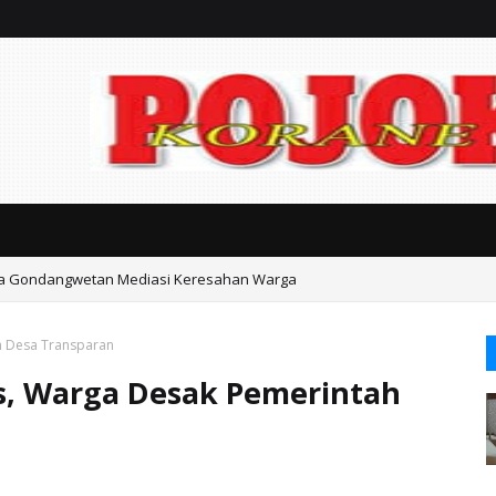
ka Gondangwetan Mediasi Keresahan Warga
ta Pasuruan Jerat Biaya Seragam Mahal dan Iuran Komite
h Desa Transparan
, Warga Desak Pemerintah