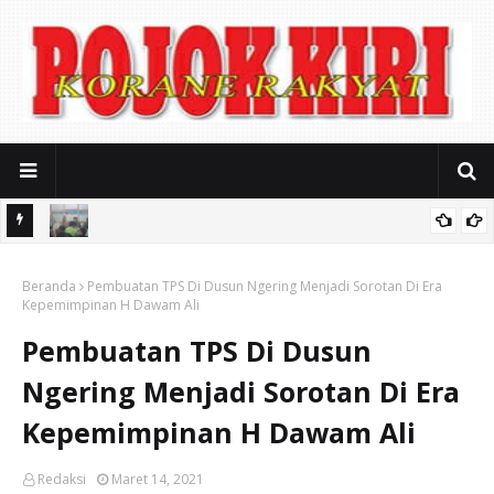
Soal Sound Horeg Karnaval, Muspika Gondangwetan Mediasi
alikong
Beranda
Keresahan Warga
Pembuatan TPS Di Dusun Ngering Menjadi Sorotan Di Era
Kepemimpinan H Dawam Ali
Pembuatan TPS Di Dusun
Ngering Menjadi Sorotan Di Era
Kepemimpinan H Dawam Ali
Redaksi
Maret 14, 2021