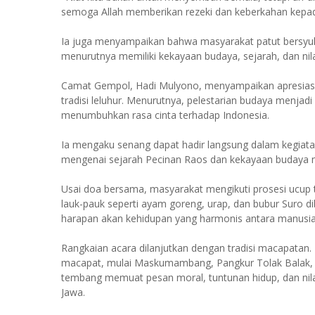
semoga Allah memberikan rezeki dan keberkahan kepada 
Ia juga menyampaikan bahwa masyarakat patut bersyuku
menurutnya memiliki kekayaan budaya, sejarah, dan nilai
Camat Gempol, Hadi Mulyono, menyampaikan apresiasi
tradisi leluhur. Menurutnya, pelestarian budaya menjad
menumbuhkan rasa cinta terhadap Indonesia.
Ia mengaku senang dapat hadir langsung dalam kegia
mengenai sejarah Pecinan Raos dan kekayaan budaya 
Usai doa bersama, masyarakat mengikuti prosesi ucup
lauk-pauk seperti ayam goreng, urap, dan bubur Suro d
harapan akan kehidupan yang harmonis antara manusia
Rangkaian acara dilanjutkan dengan tradisi macapata
macapat, mulai Maskumambang, Pangkur Tolak Balak, Dh
tembang memuat pesan moral, tuntunan hidup, dan nila
Jawa.