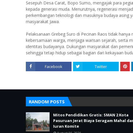
Sesepuh Desa Carat, Bopo Sumo, mengajak para pegia
kepada generasi muda. Menurutnya, regenerasi menjadi ku
perkembangan teknologi dan masuknya budaya asing yang
masyarakat Jawa.
Pelaksanaan Grebeg Suro di Pecinan Raos tidak hanya
kebersamaan warga, menjaga warisan sejarah, serta m
identitas budayanya. Dukungan masyarakat dan pemeri
sehingga tetap hidup sebagai bagian dari kekayaan buda
Facebook
Twitter
RANDOM POSTS
Mitos Pendidikan Gratis: SMAN 2 Kota
Pasuruan Jerat Biaya Seragam Mahal da
Iuran Komite
August 06, 2026