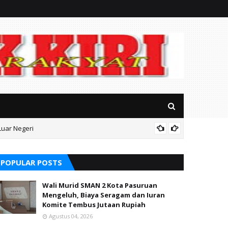
Luar Negeri
Terungk
POPULAR POSTS
Wali Murid SMAN 2 Kota Pasuruan
Mengeluh, Biaya Seragam dan Iuran
Komite Tembus Jutaan Rupiah
Agustus 04, 2026