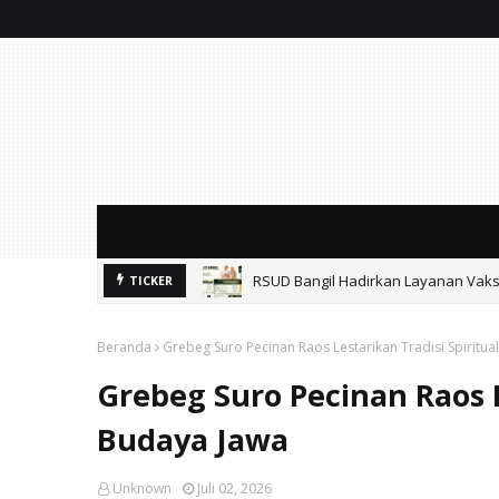
RSUD Bangil Hadirkan Layanan Vaksi
TICKER
Beranda
Grebeg Suro Pecinan Raos Lestarikan Tradisi Spiritua
Grebeg Suro Pecinan Raos L
Budaya Jawa
Unknown
Juli 02, 2026