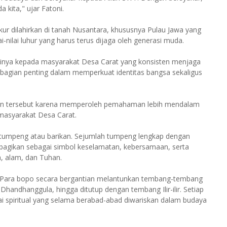
kita," ujar Fatoni.
r dilahirkan di tanah Nusantara, khususnya Pulau Jawa yang
-nilai luhur yang harus terus dijaga oleh generasi muda.
nya kepada masyarakat Desa Carat yang konsisten menjaga
i bagian penting dalam memperkuat identitas bangsa sekaligus
tan tersebut karena memperoleh pemahaman lebih mendalam
masyarakat Desa Carat.
 tumpeng atau barikan. Sejumlah tumpeng lengkap dengan
ibagikan sebagai simbol keselamatan, kebersamaan, serta
, alam, dan Tuhan.
n. Para bopo secara bergantian melantunkan tembang-tembang
andhanggula, hingga ditutup dengan tembang Ilir-ilir. Setiap
i spiritual yang selama berabad-abad diwariskan dalam budaya