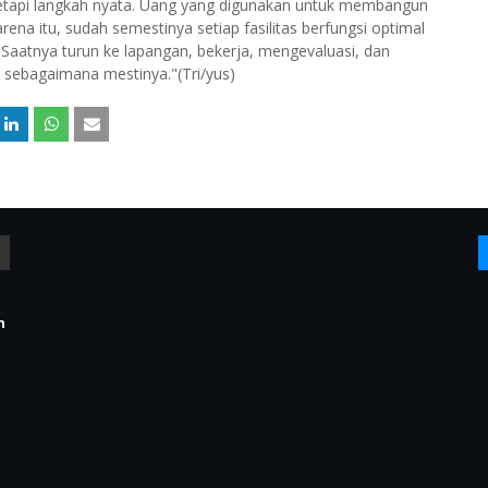
tetapi langkah nyata. Uang yang digunakan untuk membangun
arena itu, sudah semestinya setiap fasilitas berfungsi optimal
 Saatnya turun ke lapangan, bekerja, mengevaluasi, dan
i sebagaimana mestinya."(Tri/yus)
n