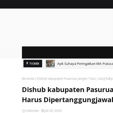
Ayik Suhaya Peringatkan MA: Putus
TICKER
Soal Sound Horeg Karnaval, Muspi
Beranda
Dishub kabupaten Pasuruan Jangan Tidur, Uang Raky
Dishub kabupaten Pasurua
Harus Dipertanggungjawa
Unknown
Juli 03, 2026