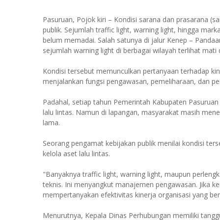
Pasuruan, Pojok kiri – Kondisi sarana dan prasarana (sa
publik. Sejumlah traffic light, warning light, hingga mar
belum memadai. Salah satunya di jalur Kenep – Pandaan 
sejumlah warning light di berbagai wilayah terlihat mati
Kondisi tersebut memunculkan pertanyaan terhadap ki
menjalankan fungsi pengawasan, pemeliharaan, dan peng
Padahal, setiap tahun Pemerintah Kabupaten Pasuruan
lalu lintas. Namun di lapangan, masyarakat masih mene
lama.
Seorang pengamat kebijakan publik menilai kondisi ter
kelola aset lalu lintas.
"Banyaknya traffic light, warning light, maupun perleng
teknis. Ini menyangkut manajemen pengawasan. Jika keru
mempertanyakan efektivitas kinerja organisasi yang be
Menurutnya, Kepala Dinas Perhubungan memiliki tanggu