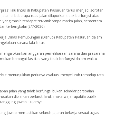
rpras) lalu lintas di Kabupaten Pasuruan terus menjadi sorotan
ka jalan di beberapa ruas jalan dilaporkan tidak berfungsi atau
yang masih terdapat titik-titik tanpa marka jalan, sementara
 dan terbengkalai.(3/7/2026)
nerja Dinas Perhubungan (Dishub) Kabupaten Pasuruan dalam
elolaan sarana lalu lintas.
 mengalokasikan anggaran pemeliharaan sarana dan prasarana
mukan berbagai fasilitas yang tidak berfungsi dalam waktu
sebut menunjukkan perlunya evaluasi menyeluruh terhadap tata
kapan jalan yang tidak berfungsi bukan sekadar persoalan
sakan dibiarkan berlarut-larut, maka wajar apabila publik
rtanggung jawab," ujarnya.
ng jawab memastikan seluruh jajaran bekerja sesuai tugas