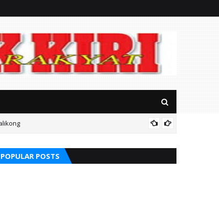
alikong
Mitos P
POPULAR POSTS