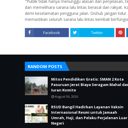
"Publik tidak hanya menunggu alasan dan penjelasan, 
dan memelihara sarana lalu lintas berasal dari rakyat. K
demi keselamatan pengguna jalan. Dishub jangan tidur.
memastikan seluruh sarana lalu lintas kembali berfungs
Facebook
Twitter
RANDOM POSTS
Mitos Pendidikan Gratis: SMAN 2 Kota
Pasuruan Jerat Biaya Seragam Mahal da
Iuran Komite
August 06, 2026
RSUD Bangil Hadirkan Layanan Vaksin
Internasional Resmi untuk Jamaah
Umrah, Haji, dan Pelaku Perjalanan Luar
Negeri