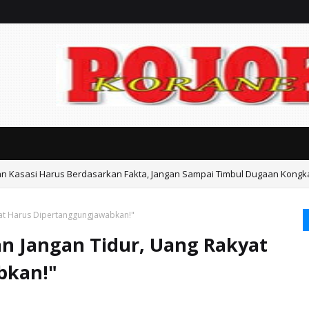
an Kasasi Harus Berdasarkan Fakta, Jangan Sampai Timbul Dugaan Kongk
ka Gondangwetan Mediasi Keresahan Warga
at Harus Dipertanggungjawabkan!"
n Jangan Tidur, Uang Rakyat
bkan!"