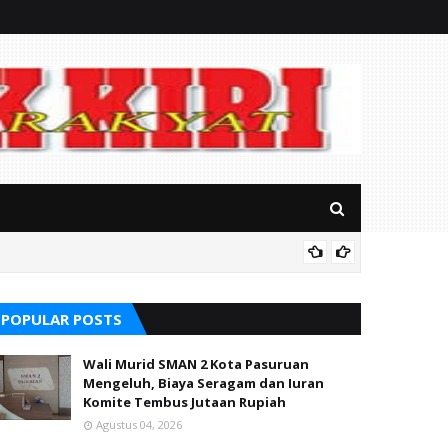
RSUD Ba
POPULAR POSTS
Wali Murid SMAN 2 Kota Pasuruan
Mengeluh, Biaya Seragam dan Iuran
Komite Tembus Jutaan Rupiah
Agustus 04, 2026