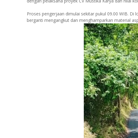
dengan pelaksana proyek CV Mustika Karya dan nilai kon
Proses pengerjaan dimulai sekitar pukul 09.00 WIB. Di lo
berganti mengangkut dan menghamparkan material aspal