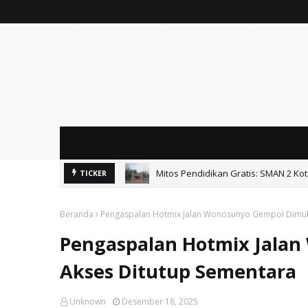
Mitos Pendidikan Gratis: SMAN 2 Ko
TICKER
Beranda
Pengaspalan Hotmix Jalan Wonosunyo Gempol Dimula
Pengaspalan Hotmix Jalan
Akses Ditutup Sementara
Unknown
Desember 18, 2025