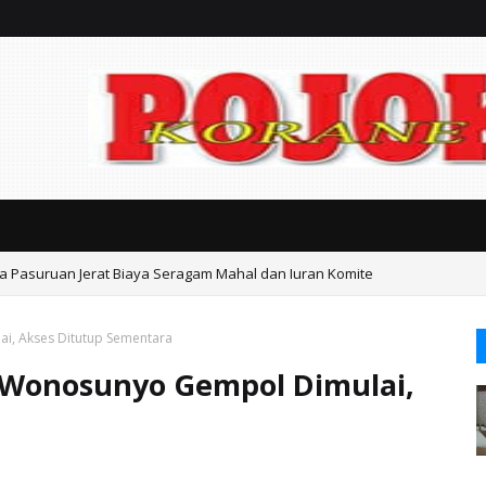
ta Pasuruan Jerat Biaya Seragam Mahal dan Iuran Komite
i, Akses Ditutup Sementara
 Wonosunyo Gempol Dimulai,