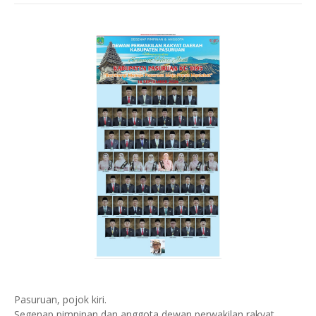
Pasuruan, pojok kiri.
Segenap pimpinan dan anggota dewan perwakilan rakyat