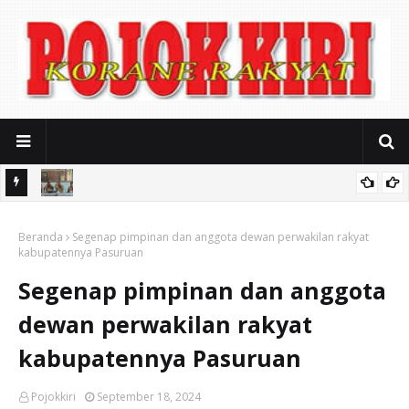
a
Ayik Suhaya Peringatkan MA: Putusan Kasasi Harus
Beranda
Berdasarkan Fakta, Jangan Sampai Timbul Dugaan Kongkalikong
Segenap pimpinan dan anggota dewan perwakilan rakyat
kabupatennya Pasuruan
Segenap pimpinan dan anggota
dewan perwakilan rakyat
kabupatennya Pasuruan
Pojokkiri
September 18, 2024