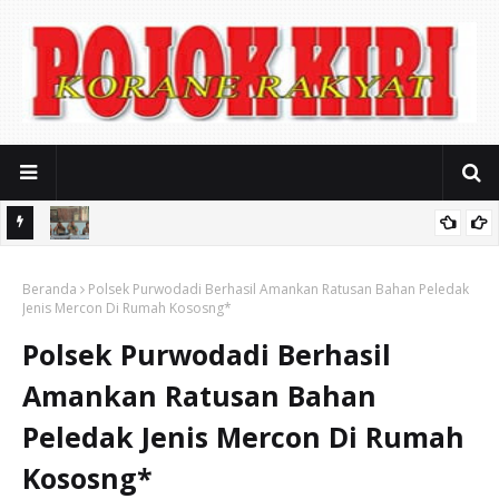
a
Ayik Suhaya Peringatkan MA: Putusan Kasasi Harus
Beranda
Berdasarkan Fakta, Jangan Sampai Timbul Dugaan Kongkalikong
Polsek Purwodadi Berhasil Amankan Ratusan Bahan Peledak
Jenis Mercon Di Rumah Kososng*
Polsek Purwodadi Berhasil
Amankan Ratusan Bahan
Peledak Jenis Mercon Di Rumah
Kososng*