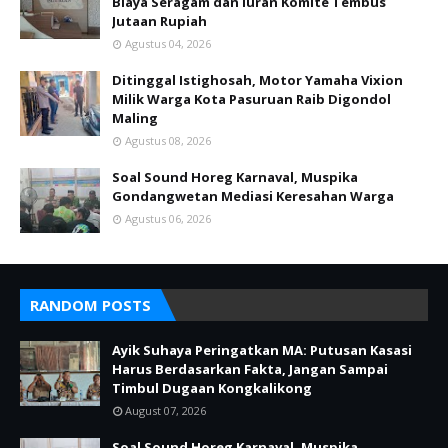
Biaya Seragam dan Iuran Komite Tembus
Jutaan Rupiah
Agustus 04, 2026
Ditinggal Istighosah, Motor Yamaha Vixion
Milik Warga Kota Pasuruan Raib Digondol
Maling
Agustus 08, 2026
Soal Sound Horeg Karnaval, Muspika
Gondangwetan Mediasi Keresahan Warga
Agustus 06, 2026
RANDOM POSTS
Ayik Suhaya Peringatkan MA: Putusan Kasasi
Harus Berdasarkan Fakta, Jangan Sampai
Timbul Dugaan Kongkalikong
August 07, 2026
Soal Sound Horeg Karnaval, Muspika