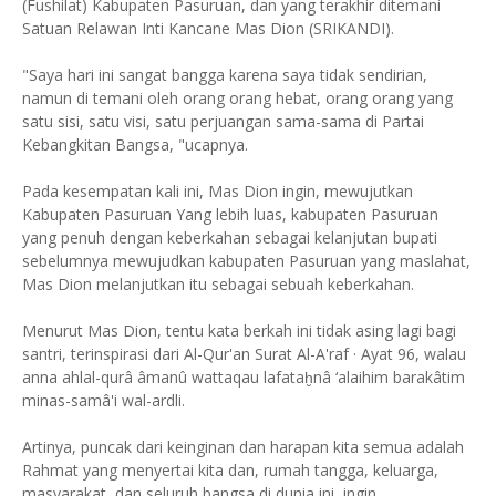
(Fushilat) Kabupaten Pasuruan, dan yang terakhir ditemani
Satuan Relawan Inti Kancane Mas Dion (SRIKANDI).
"Saya hari ini sangat bangga karena saya tidak sendirian,
namun di temani oleh orang orang hebat, orang orang yang
satu sisi, satu visi, satu perjuangan sama-sama di Partai
Kebangkitan Bangsa, "ucapnya.
Pada kesempatan kali ini, Mas Dion ingin, mewujutkan
Kabupaten Pasuruan Yang lebih luas, kabupaten Pasuruan
yang penuh dengan keberkahan sebagai kelanjutan bupati
sebelumnya mewujudkan kabupaten Pasuruan yang maslahat,
Mas Dion melanjutkan itu sebagai sebuah keberkahan.
Menurut Mas Dion, tentu kata berkah ini tidak asing lagi bagi
santri, terinspirasi dari Al-Qur'an Surat Al-A'raf · Ayat 96, walau
anna ahlal-qurâ âmanû wattaqau lafataḫnâ ‘alaihim barakâtim
minas-samâ'i wal-ardli.
Artinya, puncak dari keinginan dan harapan kita semua adalah
Rahmat yang menyertai kita dan, rumah tangga, keluarga,
masyarakat, dan seluruh bangsa di dunia ini, ingin