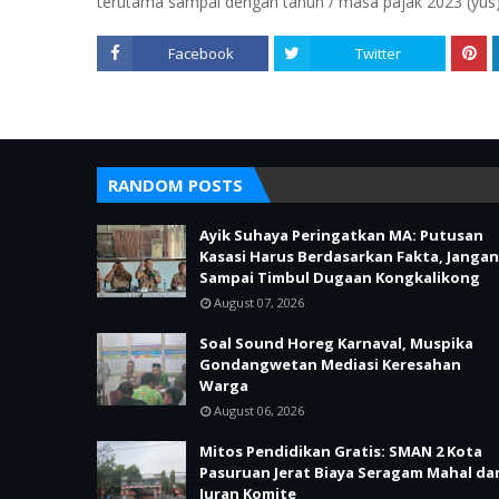
terutama sampai dengan tahun / masa pajak 2023 (yus
Facebook
Twitter
RANDOM POSTS
Ayik Suhaya Peringatkan MA: Putusan
Kasasi Harus Berdasarkan Fakta, Jangan
Sampai Timbul Dugaan Kongkalikong
August 07, 2026
Soal Sound Horeg Karnaval, Muspika
Gondangwetan Mediasi Keresahan
Warga
August 06, 2026
Mitos Pendidikan Gratis: SMAN 2 Kota
Pasuruan Jerat Biaya Seragam Mahal da
Iuran Komite