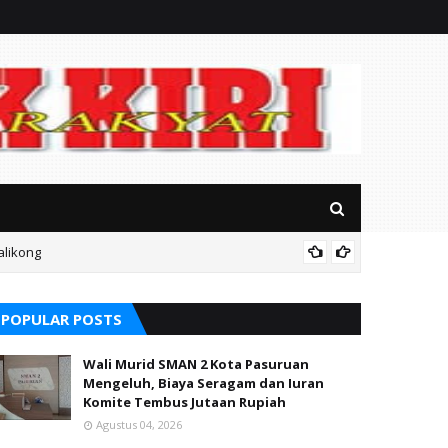
alikong
Mitos P
POPULAR POSTS
Wali Murid SMAN 2 Kota Pasuruan
Mengeluh, Biaya Seragam dan Iuran
Komite Tembus Jutaan Rupiah
Agustus 04, 2026