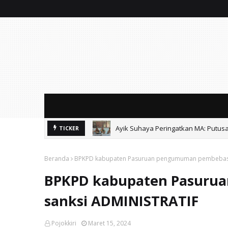
Ayik Suhaya Peringatkan MA: Putus
TICKER
Soal Sound Horeg Karnaval, Muspi
Beranda
BPKPD kabupaten Pasuruan pengumuman pembebasa
BPKPD kabupaten Pasuru
sanksi ADMINISTRATIF
Pojokkiri
Maret 15, 2024