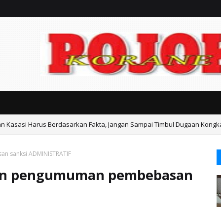
an Kasasi Harus Berdasarkan Fakta, Jangan Sampai Timbul Dugaan Kongk
ka Gondangwetan Mediasi Keresahan Warga
n sanksi ADMINISTRATIF
an pengumuman pembebasan