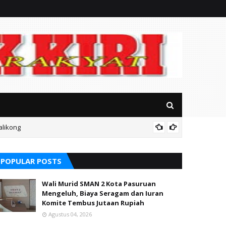
alikong
Mitos P
POPULAR POSTS
Wali Murid SMAN 2 Kota Pasuruan
Mengeluh, Biaya Seragam dan Iuran
Komite Tembus Jutaan Rupiah
Agustus 04, 2026