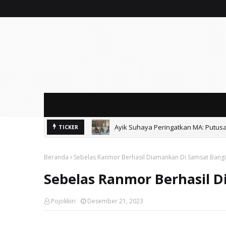
Ayik Suhaya Peringatkan MA: Putus
TICKER
Soal Sound Horeg Karnaval, Muspi
Beranda
Sebelas Ranmor Berhasil Diamankan Di Samsat Bangi
Sebelas Ranmor Berhasil 
Pojokkiri
Desember 21, 2023