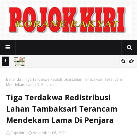
ya
RSUD Bangil Hadirkan Layanan Vaksin Internasional Resmi untuk
Beranda
Jamaah Umrah, Haji, dan Pelaku Perjalanan Luar Negeri
Tiga Terdakwa Redistribusi Lahan Tambaksari Terancam
Mendekam Lama Di Penjara
Tiga Terdakwa Redistribusi
Lahan Tambaksari Terancam
Mendekam Lama Di Penjara
Pojokkiri
November 06, 2023