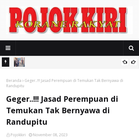
usahaan
Ditinggal Istighosah, Motor Yamaha Vixion Milik Warga Kota
ak Kerja
Beranda
Pasuruan Raib Digondol Maling
Geger..!!! Jasad Perempuan di Temukan Tak Bernyawa di
Randupitu
Geger..!!! Jasad Perempuan di
Temukan Tak Bernyawa di
Randupitu
Pojokkiri
November 08, 2023