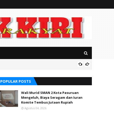
RSUD Ba
POPULAR POSTS
Wali Murid SMAN 2 Kota Pasuruan
Mengeluh, Biaya Seragam dan Iuran
Komite Tembus Jutaan Rupiah
Agustus 04, 2026