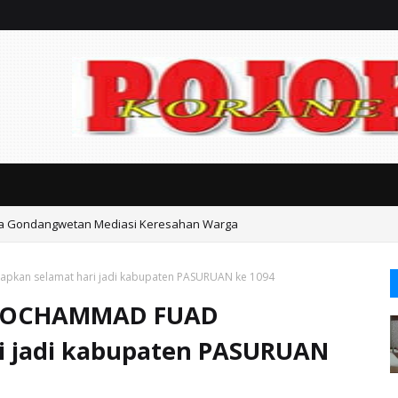
ka Gondangwetan Mediasi Keresahan Warga
ta Pasuruan Jerat Biaya Seragam Mahal dan Iuran Komite
kan selamat hari jadi kabupaten PASURUAN ke 1094
 MOCHAMMAD FUAD
i jadi kabupaten PASURUAN