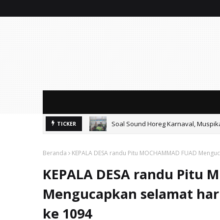
Soal Sound Horeg Karnaval, Muspi
TICKER
Mitos Pendidikan Gratis: SMAN 2 Ko
Beranda
KEPALA DESA randu Pitu MOCHAMMAD FUAD Mengucap
KEPALA DESA randu Pitu
Mengucapkan selamat har
ke 1094