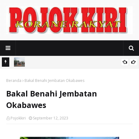
iasi
Mitos Pendidikan Gratis: SMAN 2 Kota Pasuruan Jerat Biaya
Beranda
Seragam Mahal dan Iuran Komite
Bakal Benahi Jembatan Okabawes
Bakal Benahi Jembatan
Okabawes
Pojokkiri
September 12, 2023