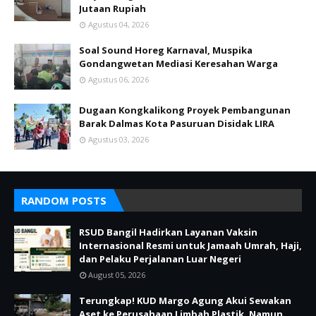
Jutaan Rupiah
Agustus 04, 2026
Soal Sound Horeg Karnaval, Muspika
Gondangwetan Mediasi Keresahan Warga
Agustus 06, 2026
Dugaan Kongkalikong Proyek Pembangunan
Barak Dalmas Kota Pasuruan Disidak LIRA
Agustus 03, 2026
RANDOM POSTS
RSUD Bangil Hadirkan Layanan Vaksin
Internasional Resmi untuk Jamaah Umrah, Haji,
dan Pelaku Perjalanan Luar Negeri
August 05, 2026
Terungkap! KUD Margo Agung Akui Sewakan
Aset ke Perusahaan Limbah Plastik, Namun