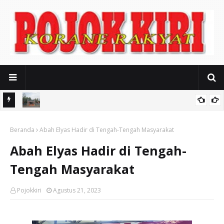
iasi
Mitos Pendidikan Gratis: SMAN 2 Kota Pasuruan Jerat Biaya
Beranda
Seragam Mahal dan Iuran Komite
Abah Elyas Hadir di Tengah-Tengah Masyarakat
Abah Elyas Hadir di Tengah-
Tengah Masyarakat
Pojokkiri
Agustus 21, 2023