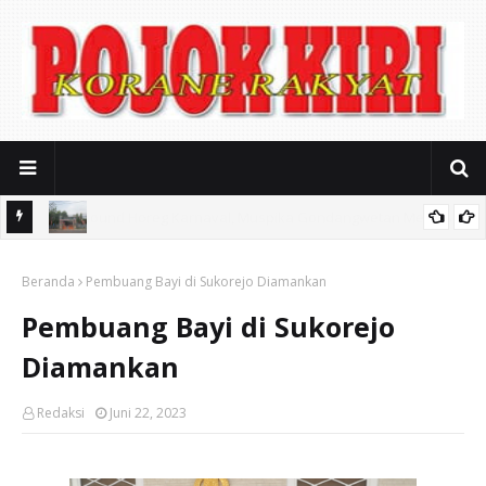
iasi
Mitos Pendidikan Gratis: SMAN 2 Kota Pasuruan Jerat Biaya
Beranda
Seragam Mahal dan Iuran Komite
Pembuang Bayi di Sukorejo Diamankan
Pembuang Bayi di Sukorejo
Diamankan
Redaksi
Juni 22, 2023