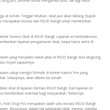
 drug pos, antrean untuk mengambil obat, tak lagi harus
gu di rumah. Tinggal rebahan, obat pun akan datang. Bupati
os merupakan inovasi dari RSUD Bangil untuk memberikan
 Antar Service Obat di RSUD Bangil. Layanan ini berkolaborasi
mberikan layanan pengantaran obat, tanpa harus antre di
sien yang menjalani rawat jalan di RSUD Bangil, bisa langsung
Gus Irsyad-sapaannya.
Pasien cukup mengisi formulir di konter Kantor Pos yang
 obat. Selanjunya, akan dikirim ke rumah.
an obat di layanan farmasi RSUD Bangil. Dan layanan ini
 bisa memberikan manfaat bagi masyarakat,” bebernya.
n, Fast Drug Pos merupakan salah satu inovasi RSUD Bangil
ien. Khususnya, dalam hal pelayanan obat. Karena, mereka