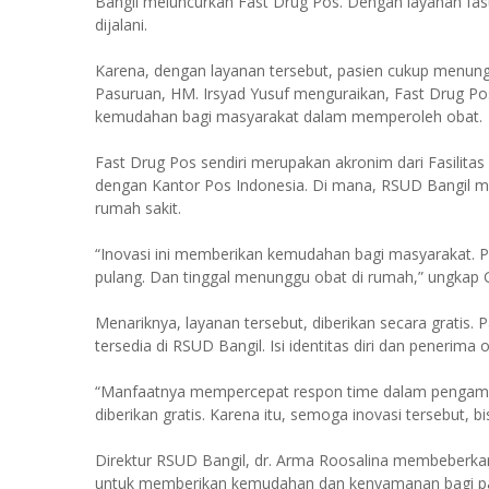
Bangil meluncurkan Fast Drug Pos. Dengan layanan fast
dijalani.
Karena, dengan layanan tersebut, pasien cukup menung
Pasuruan, HM. Irsyad Yusuf menguraikan, Fast Drug P
kemudahan bagi masyarakat dalam memperoleh obat.
Fast Drug Pos sendiri merupakan akronim dari Fasilitas
dengan Kantor Pos Indonesia. Di mana, RSUD Bangil me
rumah sakit.
“Inovasi ini memberikan kemudahan bagi masyarakat. Pa
pulang. Dan tinggal menunggu obat di rumah,” ungkap 
Menariknya, layanan tersebut, diberikan secara gratis. 
tersedia di RSUD Bangil. Isi identitas diri dan penerima
“Manfaatnya mempercepat respon time dalam pengambil
diberikan gratis. Karena itu, semoga inovasi tersebut,
Direktur RSUD Bangil, dr. Arma Roosalina membeberka
untuk memberikan kemudahan dan kenyamanan bagi pas