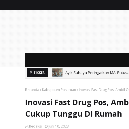
Ayik Suhaya Peringatkan MA: Putus
TICKER
Beranda
Kabupaten Pasuruan
Inovasi Fast Drug Pos, Ambil 
Inovasi Fast Drug Pos, Amb
Cukup Tunggu Di Rumah
Redaksi
Juni 10, 2023