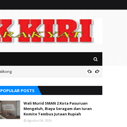
alikong
Soal S
POPULAR POSTS
Wali Murid SMAN 2 Kota Pasuruan
Mengeluh, Biaya Seragam dan Iuran
Komite Tembus Jutaan Rupiah
Agustus 04, 2026