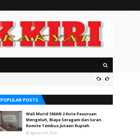
Soal S
alikong
POPULAR POSTS
Wali Murid SMAN 2 Kota Pasuruan
Mengeluh, Biaya Seragam dan Iuran
Komite Tembus Jutaan Rupiah
Agustus 04, 2026