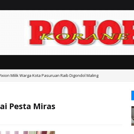
Vixion Milik Warga Kota Pasuruan Raib Digondol Maling
an Kasasi Harus Berdasarkan Fakta, Jangan Sampai Timbul Dugaan Kongk
i Pesta Miras