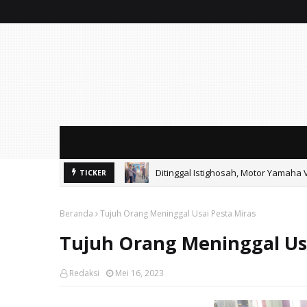
Ditinggal Istighosah, Motor Yamaha 
TICKER
Ayik Suhaya Peringatkan MA: Putus
Beranda
Tujuh Orang Meninggal Usai Pesta Miras
Tujuh Orang Meninggal Usa
Redaksi
Mei 16, 2023